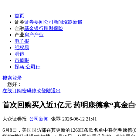
首页
证券
证券要闻
公司新闻
涨跌
新股
金融
基金
银行
理财
保险
产业
房产
产业
电子报
维权易
明镜
市值眼
探马·公司行
搜索
登录
您好：
在线订阅
密码修改
登陆退出
首次回购买入近1亿元 药明康德拿“真金
大众证券报
公司新闻
张曌
·
2026-06-12 21:41
6月8日，美国国防部在其更新的1260H条款名单中将药明康德(6