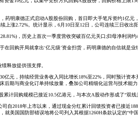
有资金10亿元，以集中竞价方式回购A股股份，回购价格上限15
日，药明康德正式启动A股股份回购，首日即大手笔斥资约1亿元，回购价格
续上涨2.72%。统计显示，6月10日至12日，公司连续三日收出阳
8.81%)，历史上首次一季度营收突破百亿元关口;归母净利润约46.5
于在回购开局就拿出‘亿元级’资金扫货，药明康德的自信就是业绩底
为业绩释放提供强支撑。
530亿元，持续经营业务收入同比增长18%至22%，同时预计资
临床后期与商业化订单持续放量，叠加公司精细化运营与技术能力
累计回购规模已接近10.5亿港元，与本次A股动作形成了“双线
自2018年上市以来，通过现金分红累计回馈投资者已接近188亿
，就美国国防部错误地将公司列入其根据1260H条款认定的“