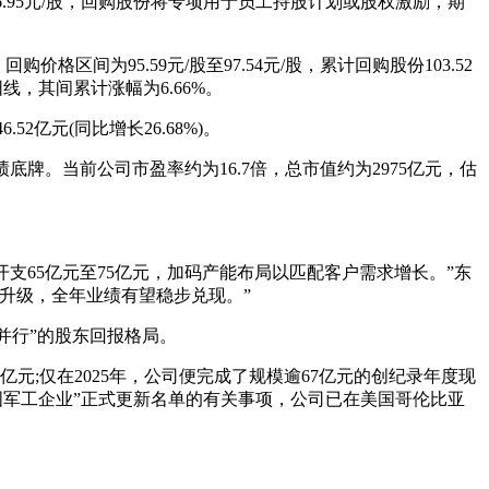
6.95元/股，回购股份将专项用于员工持股计划或股权激励，期
区间为95.59元/股至97.54元/股，累计回购股份103.52
线，其间累计涨幅为6.66%。
2亿元(同比增长26.68%)。
牌。当前公司市盈率约为16.7倍，总市值约为2975亿元，估
本开支65亿元至75亿元，加码产能布局以匹配客户需求增长。”东
升级，全年业绩有望稳步兑现。”
并行”的股东回报格局。
元;仅在2025年，公司便完成了规模逾67亿元的创纪录年度现
中国军工企业”正式更新名单的有关事项，公司已在美国哥伦比亚