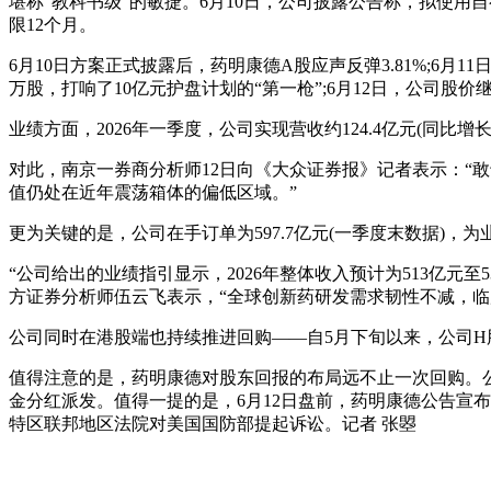
堪称“教科书级”的敏捷。6月10日，公司披露公告称，拟使用自
限12个月。
6月10日方案正式披露后，药明康德A股应声反弹3.81%;6月11
万股，打响了10亿元护盘计划的“第一枪”;6月12日，公司股价继
业绩方面，2026年一季度，公司实现营收约124.4亿元(同比增长2
对此，南京一券商分析师12日向《大众证券报》记者表示：“敢
值仍处在近年震荡箱体的偏低区域。”
更为关键的是，公司在手订单为597.7亿元(一季度末数据)，
“公司给出的业绩指引显示，2026年整体收入预计为513亿元至
方证券分析师伍云飞表示，“全球创新药研发需求韧性不减，
公司同时在港股端也持续推进回购——自5月下旬以来，公司H股
值得注意的是，药明康德对股东回报的布局远不止一次回购。公司
金分红派发。值得一提的是，6月12日盘前，药明康德公告宣布
特区联邦地区法院对美国国防部提起诉讼。记者 张曌