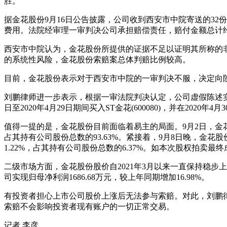
胜。
据金花股份9月16日公告披露，公司收到西安市中院寄送的32
费用。法院经审理一审判决公司承担赔偿责任，赔付金额总计约34
西安市中院认为，金花股份所提供的证据不足以证明其所称的
的系统性风险，金花股份索赔案总体判赔比例较高。
目前，金花股份表示对于西安市中院的一审判决不服，决定向
刘鹏律师进一步表示，根据一审法院判决认定，公司虚假陈述实
日至2020年4月29日期间买入ST金花(600080)，并在20
值得一提的是，金花股份目前面临着易主的局面。9月2日，金花股
占其持有公司股份总数的93.63%。紧接着，9月8日晚，金
1.22%，占其持有公司股份总数的6.37%。如本次股权拍卖
二级市场方面，金花股份股价自2021年3月以来一直保持稳步上
司实现归母净利润1686.68万元，较上年同期增加16.98%。
有投资者担心上市公司股价上涨后无法参与索赔。对此，刘鹏
索赔不会影响投资者现有账户的一切正常交易。
记者 李彦