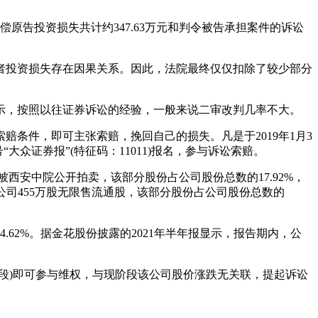
原告投资损失共计约347.63万元和判令被告承担案件的诉讼
者投资损失存在因果关系。因此，法院最终仅仅扣除了较少部分
示，按照以往证券诉讼的经验，一般来说二审改判几率不大。
条件，即可主张索赔，挽回自己的损失。凡是于2019年1月3
号“大众证券报”(特征码：11011)报名，参与诉讼索赔。
被西安中院公开拍卖，该部分股份占公司股份总数的17.92%，
公司455万股无限售流通股，该部分股份占公司股份总数的
.62%。据金花股份披露的2021年半年报显示，报告期内，公
段)即可参与维权，与现阶段该公司股价涨跌无关联，提起诉讼