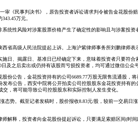
份一审《民事判决书》，原告投资者诉讼请求判令被告金花股份赔偿
3.45万元。
非系统性风险对涉案股票价格产生了确定性的影响且与涉案投资
陕西省高级人民法院提起上诉。上海沪紫律师事务所刘鹏律师表
施日、揭露日、基准日已经确定下来，意味着投资者只要符合索赔
20年4月30日及之后卖出或仍持有该股而亏损投资者，均可通过微信公众
份公告，金花投资持有的公司6689.77万股无限售流通股，将
花股份发布公告，西安中院将公开拍卖公司控股股东金花投资持有的
最终成交，将可能导致公司控股股东和实际控制人发生变化。
涨态势。截至记者发稿时，股价报收8.83元/股，较前一交易日涨4
律师解释，投资者向金花股份提起诉讼，只要满足索赔区间(时间