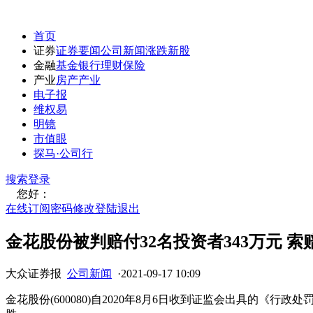
首页
证券
证券要闻
公司新闻
涨跌
新股
金融
基金
银行
理财
保险
产业
房产
产业
电子报
维权易
明镜
市值眼
探马·公司行
搜索
登录
您好：
在线订阅
密码修改
登陆退出
金花股份被判赔付32名投资者343万元 
大众证券报
公司新闻
·
2021-09-17 10:09
金花股份(600080)自2020年8月6日收到证监会出具