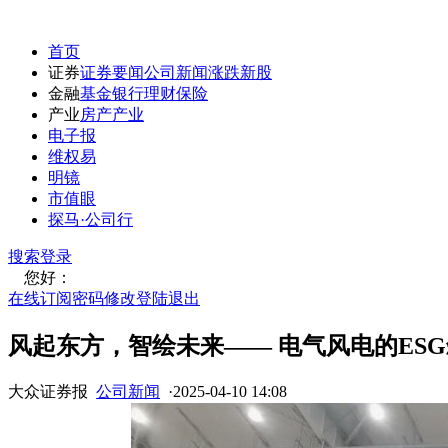
首页
证券
证券要闻
公司新闻
涨跌
新股
金融
基金
银行
理财
保险
产业
房产
产业
电子报
维权易
明镜
市值眼
探马·公司行
搜索
登录
您好：
在线订阅
密码修改
登陆退出
风起东方，智绘未来—— 电气风电的ES
大众证券报
公司新闻
·
2025-04-10 14:08