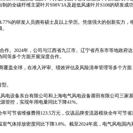
制的全碳纤维主梁叶片S98V3A及超低风速叶片S108的研发
%，54.77%的研发人员拥有硕士及以上学历。凭借强大的创新实
级。
界合作。2024年，公司与江西省九江市、辽宁省丹东市等地政府
协同等多个方面开展深度合作。
应商覆盖全球，在准入评审、绩效评估及风险清单管理等多个方面，
转型。
气风电设备东台有限公司和上海电气风电设备莆田有限公司三家基
能源管控，实现年用电量同比下降41%。
节省维修费用123.5万元，仅该品牌变流器模块全年可节省采购
，温室气体排放密度同比下降3.8%。截至2024年底，电气风电国内累