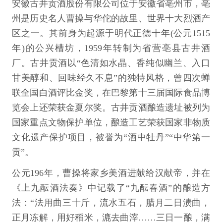
安徽古井贡酒股份有限公司位于安徽省亳州市，亳
州是历史名人曹操与华佗的故里、世界十大烈酒产
区之一。其前身为起源于明代正德十年(公元1515
年)的公兴槽坊，1959年转制为省营亳县古井酒
厂。古井贡酒以“色清如水晶、香纯似幽兰、入口
甘美醇和、回味经久不息”的独特风格，曾四次蝉
联全国白酒评比金奖，在巴黎第十三届国际食品博
览会上还荣获金夏尔奖。古井贡酒酿造遗址被列为
国家重点文物保护单位，酿造工艺荣获国家非物质
文化遗产保护项目，被誉为“酒中牡丹”“中华第一
贡”。
公元196年，曹操将家乡美酒进献给汉献帝，并在
《上九酝酒法奏》中记载了“九酝春酒”的酿造方
法：“法用曲三十斤，流水五石，腊月二日渍曲，
正月冻解，用好稻米，漉去曲滓……三日一酿，满