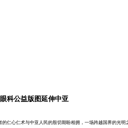
厦眼科公益版图延伸中亚
者的仁心仁术与中亚人民的殷切期盼相拥，一场跨越国界的光明之