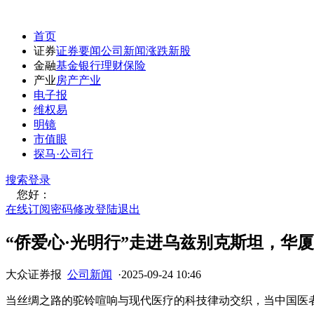
首页
证券
证券要闻
公司新闻
涨跌
新股
金融
基金
银行
理财
保险
产业
房产
产业
电子报
维权易
明镜
市值眼
探马·公司行
搜索
登录
您好：
在线订阅
密码修改
登陆退出
“侨爱心·光明行”走进乌兹别克斯坦，华
大众证券报
公司新闻
·
2025-09-24 10:46
当丝绸之路的驼铃喧响与现代医疗的科技律动交织，当中国医