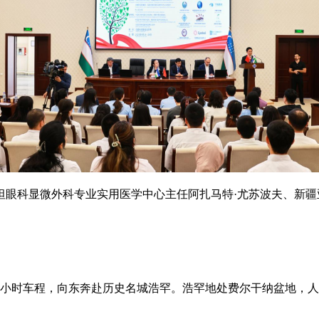
坦眼科显微外科专业实用医学中心主任阿扎马特·尤苏波夫、新
5小时车程，向东奔赴历史名城浩罕。浩罕地处费尔干纳盆地，