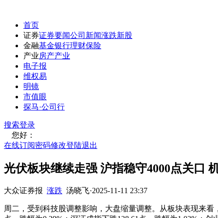
首页
证券
证券要闻
公司新闻
涨跌
新股
金融
基金
银行
理财
保险
产业
房产
产业
电子报
维权易
明镜
市值眼
探马·公司行
搜索
登录
您好：
在线订阅
密码修改
登陆退出
光伏板块继续走强 沪指稳守4000点关口
大众证券报
涨跌
汤晓飞
·
2025-11-11 23:37
周二，受到科技股调整影响，大盘缩量调整。从板块表现来看，