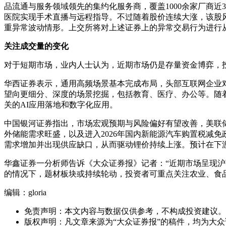
品流通与服务领域领先的集约化服务商，覆盖1000余家厂商近
医院实现手术直播与远程指导。不过随着股价连续大涨，该股风
重异常波动情形。上交所将对上述证券上的异常交易行为进行
关注成交量的变化
对于短期市场，业内人士认为，近期市场仍是存量资金博弈，
华西证券表示，通用高频场景基本完成布局，头部互联网企业对
望向更细分、深度的场景挖掘，包括教育、医疗、办公等。随着
关的AI应用落地和数字化应用。
中国银河证券指出，市场宏观预期与风险偏好有望改善，美联
外储能需求旺盛，以及进入2026年国内新能源汽车购置税减
需求增加并出现供应缺口，从而驱动锂价持续上涨。预计在下
华鑫证券一分析师告诉《大众证券报》记者：“近期市场呈现
的情况下，题材板块或持续轮动，投资者可重点关注农业、食品
编辑：gloria
免责声明：本文内容与数据仅供参考，不构成投资建议。
版权声明：凡文章来源为“大众证券报”的稿件，均为大