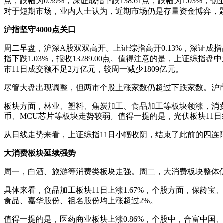
点，跌幅为0.39%；深证成指下跌138.61点，跌幅为1.03%；创
对于短期市场，业内人士认为，近期市场仍是存量资金博弈，题
沪指坚守4000点关口
周二早盘，沪深A股双双高开。上证综指高开0.13%，深证成指高
指下跌1.03%，报收13289.00点。值得注意的是，上证综指盘
市11日成交额不足2万亿元，较周一减少1809亿元。
尽管大盘出现调整，但两市个股上涨家数仍超过下跌家数。沪市中，
板块方面，林业、塑料、焦炭加工、食品加工等板块领涨，消费
币、MCU芯片等板块走势较弱。值得一提的是，光伏板块11
从日线走势来看，上证综指11日小幅收阴，结束了此前的四连
大消费板块延续强势
周一，白酒、旅游等消费类板块走强。周二，大消费板块整体
具体来看，食品加工板块11日上涨1.67%，个股方面，保龄宝、
食品、嘉华股份、祖名股份均上涨超过2%。
值得一提的是，医药商业板块上涨0.86%，个股中，合富中