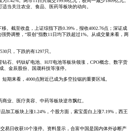
幅为1.42%。两市11日共成交19936亿元，较周一减少1809亿元。
者可适当关注农业、食品、医药等板块的动向。
截至收盘，上证综指下跌0.39%，报收4002.76点；深证成
证综指的强势调整，“双创”指数11日均下跌超过1%。从成交量来看，两
0只，下跌的有1297只。
石、钙钛矿电池、HJT电池等板块领涨，CPO概念、数字货
集成、金辰股份、国晟科技等涨停。
短期来看，4000点附近已成为多空拉锯的重要区域。
药商业、医疗美容、中药等板块逆市飘红。
品加工板块上涨1.24%，个股方面，索宝蛋白上涨7.19%，西王
个交易日收获10个涨停。资料显示，合富中国是国内体外诊断产