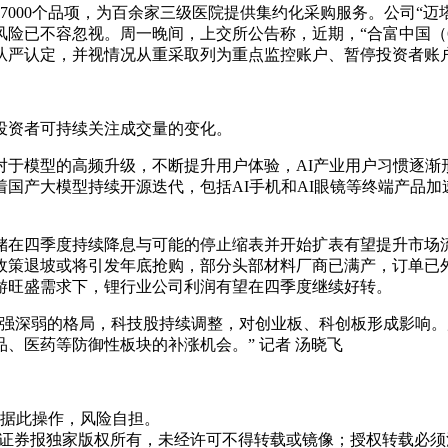
37000个品项，为百余家三级医院提供集约化采购服务。公司“
险已不容忽视。周一晚间，上交所公告称，近期，“合富中国（60
从严认定，并视情况从重采取列为重点监控账户、暂停投资者账
投资者可持续关注成交量的变化。
于模型的高频升级，不断提升用户体验，AI产业用户习惯逐渐形
国产大模型持续开源迭代，包括AI手机和AI眼镜等终端产品加
储在四季度持续降息与可能的停止缩表并开始扩表有望提升市场
免政策退坡或将引发年底抢购，部分头部材料厂商已满产，订单
游旺盛需求下，锂行业公司利润有望在四季度继续好转。
沪强深弱的格局，科技股持续调整，对创业板、科创板形成影响
、医药等防御性板块的补涨机会。” 记者 汤晓飞
据此操作，风险自担。
众证券报独家版权所有，未经许可不得转载或镜像；授权转载必须