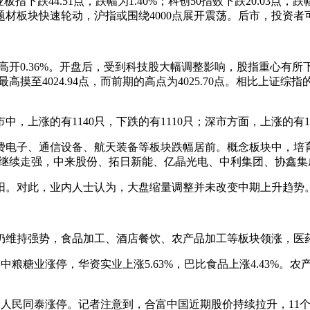
业板指下跌44.51点，跌幅为1.40%；科创50指数下跌20.03点，跌
材板块快速轮动，沪指或围绕4000点展开震荡。后市，投资
开0.36%。开盘后，受到科技股大幅调整影响，股指重心有所下移。
中最高摸至4024.94点，而前期的高点为4025.70点。相比上
上涨的有1140只，下跌的有1110只；深市方面，上涨的有153
电子、通信设备、航天装备等板块跌幅居前。概念板块中，培育钻
日继续走强，中来股份、拓日新能、亿晶光电、中利集团、协鑫
阳。对此，业内人士认为，大盘缩量调整并未改变中期上升趋势。
仍维持强势，食品加工、酒店餐饮、农产品加工等板块领涨，医
中粮糖业涨停，华资实业上涨5.63%，巴比食品上涨4.43%。农产
国、人民同泰涨停。记者注意到，合富中国近期股价持续拉升，11