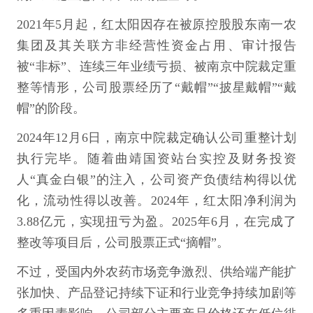
2021年5月起，红太阳因存在被原控股股东南一农
集团及其关联方非经营性资金占用、审计报告
被“非标”、连续三年业绩亏损、被南京中院裁定重
整等情形，公司股票经历了“戴帽”“披星戴帽”“戴
帽”的阶段。
2024年12月6日，南京中院裁定确认公司重整计划
执行完毕。随着曲靖国资站台实控及财务投资
人“真金白银”的注入，公司资产负债结构得以优
化，流动性得以改善。2024年，红太阳净利润为
3.88亿元，实现扭亏为盈。2025年6月，在完成了
整改等项目后，公司股票正式“摘帽”。
不过，受国内外农药市场竞争激烈、供给端产能扩
张加快、产品登记持续下证和行业竞争持续加剧等