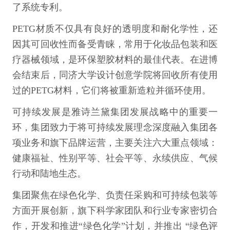
了系统专利。
PETG材质不仅具有良好的透明度和耐化学性，还
因其可回收性而备受青睐，常用于化妆品包装和医
疗器械领域，是环保塑胶材料的最佳代表。在进博
会结束后，同济大学设计创意学院将回收所有使用
过的PETG材料，它们将被重新造粒并循环使用。
可持续发展是雅诗兰黛集团发展战略中的重要一
环，集团致力于将可持续发展理念深度融入集团各
项业务和旗下品牌运营，主要关注六大重点领域：
健康福祉、性别平等、社会平等、永续供应、气候
行动和陆地生态。
集团聚焦在绿色化学、负责任采购和可持续包装等
方面开展创新，旗下科学家团队和行业专家密切合
作，开发和推进“绿色化学”计划，并推出 “绿色评