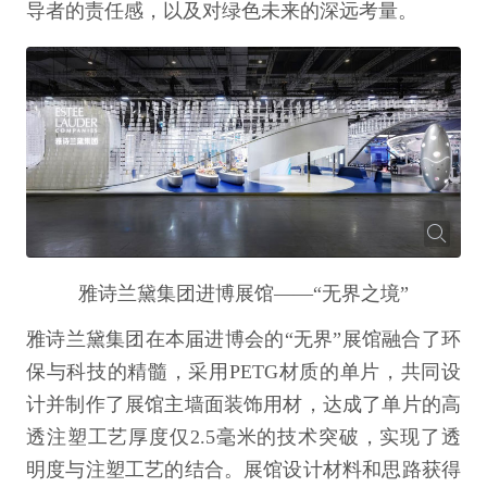
导者的责任感，以及对绿色未来的深远考量。
雅诗兰黛集团进博展馆——“无界之境”
雅诗兰黛集团在本届进博会的“无界”展馆融合了环
保与科技的精髓，采用PETG材质的单片，共同设
计并制作了展馆主墙面装饰用材，达成了单片的高
透注塑工艺厚度仅2.5毫米的技术突破，实现了透
明度与注塑工艺的结合。展馆设计材料和思路获得