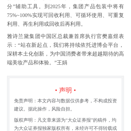
分”辅助工具。到2025年，集团产品包装中将有
75%~100%实现可回收利用、可循环使用、可重复
利用、再生利用或回收后再利用。
雅诗兰黛集团中国区总裁兼首席执行官樊嘉煜表
示：“站在新起点，我们将持续依托进博会平台，
深耕本土化创新，为中国消费者带来超越期待的高
端美妆产品和体验。”王娟
• 声明 •
免责声明：本文内容与数据仅供参考，不构成投资
建议。据此操作，风险自担。
版权声明：凡文章来源为“大众证券报”的稿件，均
为大众证券报独家版权所有，未经许可不得转载或