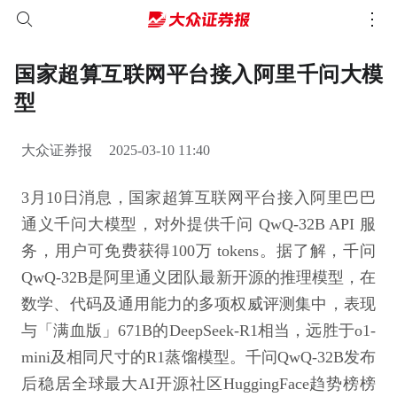
国家超算互联网平台接入阿里千问大模
型
大众证券报
2025-03-10 11:40
3月10日消息，国家超算互联网平台接入阿里巴巴
通义千问大模型，对外提供千问 QwQ-32B A­PI 服
务，用户可免费获得100万 tokens。据了解，千问
QwQ-32B是阿里通义团队最新开源的推理模型，在
数学、代码及通用能力的多项权威评测集中，表现
与「满血版」671B的De­e­p­S­e­ek-R1相当，远胜于o1-
mi­ni及相同尺寸的R1蒸馏模型。千问QwQ-32B发布
后稳居全球最大AI开源社区HuggingFace趋势榜榜