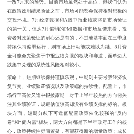
一改7月末的颓势。目前市场虽然处于高位，但我们认为
在政策效用结果验证之前，市场可能都会保持相对积极的
交投环境。7月经济数据和A股中报业绩或将是市场验证
的第一关，但从7月偏弱的PMI数据和市场反馈来看，投
资者对政策验证的耐心还是有的，不过若基本面在三季度
持续保持偏弱运行，则市场上行动能或难以为继。8月资
金可能会先聚焦于中报业绩亮眼的板块和赛道，而单边大
跌集中兑现的系统性风险相对较小。
策略上，短期继续保持谨慎乐观，中期则主要考察经济恢
复节奏、业绩验证情况以及政策端的持续性。配置上，市
场行至高位又逢中报披露期，对于上半年较热的方向需关
注其业绩验证，规避估值较高却没有业绩支撑的标的。板
块方面，短期分歧下可逢低配置政策催化较强的“反内
卷”和“促内需”板块，两大方向都是下半年政府工作的核
心，政策持续性毋庸置疑，有望获得新的增量政策；成长