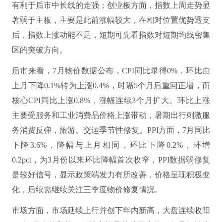
有利于后市中长线的走强；创业板方面，指数上周走势显
著弱于主板，主要是此前涨幅较大，在相对位置优势透支
后，指数上涨动能不足，短期可先看指数对短期均线密集
区的突破方向。
后市来看，7月物价数据公布，CPI同比录得0%，环比由
上月下降0.1%转为上涨0.4%，时隔5个月后重回正增，而
核心CPI同比上涨0.8%，涨幅连续3个月扩大。环比上涨
主要受服务和工业消费品价格上涨带动，暑期出行刺激服
务消费反弹，旅游、交运季节性修复。PPI方面，7月同比
下降3.6%，降幅与上月相同，环比下降0.2%，环增
0.2pct，为3月份以来环比降幅首次收窄，PPI数据弱修复
是较好信号，显示政策端发力有所改善，价格呈现积极变
化，后续需继续关注三季度物价修复情况。
市场方面，市场延续上行并创下年内新高，大盘连续收阳