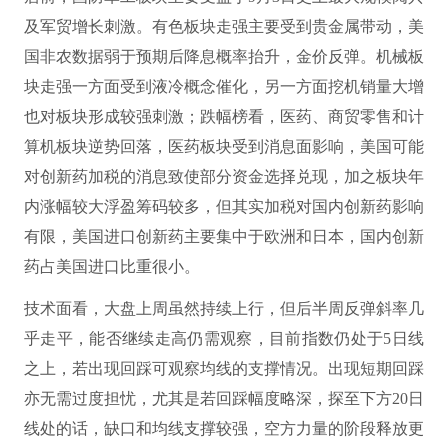
及军贸增长刺激。有色板块走强主要受到贵金属带动，美
国非农数据弱于预期后降息概率抬升，金价反弹。机械板
块走强一方面受到液冷概念催化，另一方面挖机销量大增
也对板块形成较强刺激；跌幅榜看，医药、商贸零售和计
算机板块逆势回落，医药板块受到消息面影响，美国可能
对创新药加税的消息致使部分资金选择兑现，加之板块年
内涨幅较大浮盈筹码较多，但其实加税对国内创新药影响
有限，美国进口创新药主要集中于欧洲和日本，国内创新
药占美国进口比重很小。
技术面看，大盘上周虽然持续上行，但后半周反弹斜率几
乎走平，能否继续走高仍需观察，目前指数仍处于5日线
之上，若出现回踩可观察均线的支撑情况。出现短期回踩
亦无需过度担忧，尤其是若回踩幅度略深，探至下方20日
线处的话，缺口和均线支撑较强，空方力量的阶段释放更