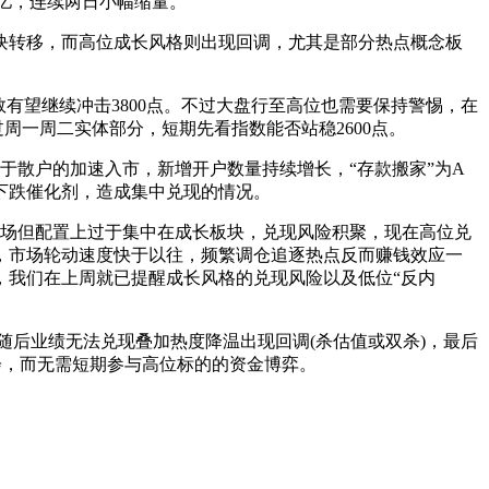
2.4万亿，连续两日小幅缩量。
块转移，而高位成长风格则出现回调，尤其是部分热点概念板
有望继续冲击3800点。不过大盘行至高位也需要保持警惕，在
周一周二实体部分，短期先看指数能否站稳2600点。
于散户的加速入市，新增开户数量持续增长，“存款搬家”为A
下跌催化剂，造成集中兑现的情况。
进场但配置上过于集中在成长板块，兑现风险积聚，现在高位兑
，市场轮动速度快于以往，频繁调仓追逐热点反而赚钱效应一
，我们在上周就已提醒成长风格的兑现风险以及低位“反内
随后业绩无法兑现叠加热度降温出现回调(杀估值或双杀)，最后
会，而无需短期参与高位标的的资金博弈。