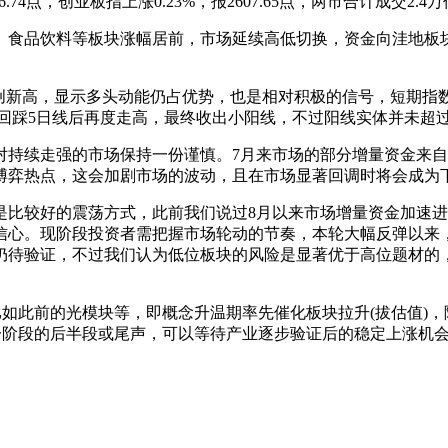
926.74点，创业板指上涨0.23%，报2607.65点，两市合计成交
、食品饮料等板块涨幅居前，市场延续高低切换，资金向洼地板
创新高，显示多头动能仍占优势，也是相对积极的信号，短期指数
回踩5日线后再度走高，最终收出小阳线，不过阳线实体并未超过
持续走强的市场保持一份谨慎。7月来市场的部分增量资金来自
博弈热点，这会加剧市场的波动，且在市场显著回调时将会成为
是比较好的震荡方式，此前我们说过8月以来市场增量资金加速
信心。现阶段投资者需把握市场轮动的节奏，本轮大幅反弹以来
仍待验证，不过我们认为低位板块的风险是显著优于高位题材的
比如此前的光模块等，即概念升温期率先催化板块拉升(拔估值)，
一阶段的后半段或尾声，可以等待产业逐步验证后的稳定上涨机