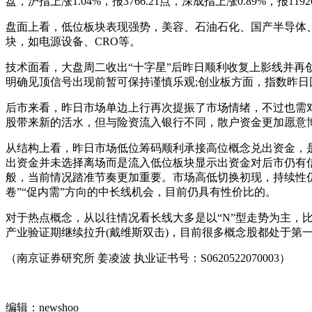
盘，沪指上涨1.04%，报3766.21点，深成指上涨0.89%，报11
盘面上看，低位板块表现强势，美容、石油石化、国产半导体
块，如电源设备、CRO等。
技术面看，大盘周二收出“十字星”后昨日顺利收复上影线并再
明确见顶信号出现前暂可保持谨慎乐观;创业板方面，指数昨日
后市来看，昨日市场单边上行再次提振了市场情绪，不过也需对
股带来新的活水，但与险资流入银行不同，散户资金更加愿意
从结构上看，昨日市场低位筹码顺利承接高位概念兑出资金，
出资金并未选择离场而是流入低位板块显示出资金对后市仍有
般，当前情况踏准节奏更加重要。市场高低切换初现，持续性
卷”“促内需”方向的中长线机会，目前仍具有性价比的。
对于热点概念，从以往情况看长线大多是以“N”型走势为主，
产业验证期继续拉升(戴维斯双击)，目前很多概念股都处于第
（南京证券研究所 姜凌波 执业证书号：S0620522070003）
编辑：newshoo