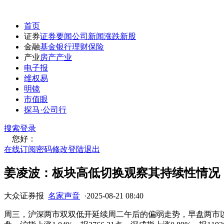
首页
证券
证券要闻
公司新闻
涨跌
新股
金融
基金
银行
理财
保险
产业
房产
产业
电子报
维权易
明镜
市值眼
探马·公司行
搜索
登录
您好：
在线订阅
密码修改
登陆退出
姜凌波：板块高低切换观察其持续性情况
大众证券报
名家声音
·
2025-08-21 08:40
周三，沪深两市双双低开延续周二午后的偏弱走势，早盘两市以