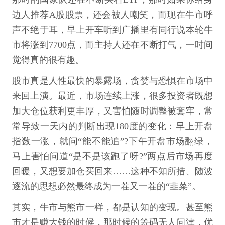
边人推荐A股股票，还会被人嘲笑，而现在牛市呼
声不绝于耳，早上开车听到广播里有同行说本轮牛
市将涨到7700点，而主持人还在不断打气，一时间
觉得真的很有趣。
股市真是人性最快的暴露场，贪婪与恐惧在市场中
来回上演。最近，市场连续上涨，很多投资者既想
加大仓位获利更丰厚，又害怕随时调整被套牢，常
常导致一天内的判断出现180度的变化：早上开盘
指数一涨，就问“能不能追”?下午开盘市场翻绿，
马上害怕问道“是不是该跑了呀?”两点后市场再度
回暖，又想要加仓买回来……这种不知所措、随波
逐流的思想必然最终成为一茬又一茬的“韭菜”。
其实，牛市与熊市一样，都是认知的变现。甚至熊
市才是赚大钱的时候，那时候的筹码无人问津，优