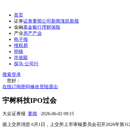
首页
证券
证券要闻
公司新闻
涨跌
新股
金融
基金
银行
理财
保险
产业
房产
产业
电子报
维权易
明镜
市值眼
探马·公司行
搜索
登录
您好：
在线订阅
密码修改
登陆退出
宇树科技IPO过会
大众证券报
要闻
·
2026-06-02 09:15
据上交所消息 6月1日，上交所上市审核委员会召开2026年