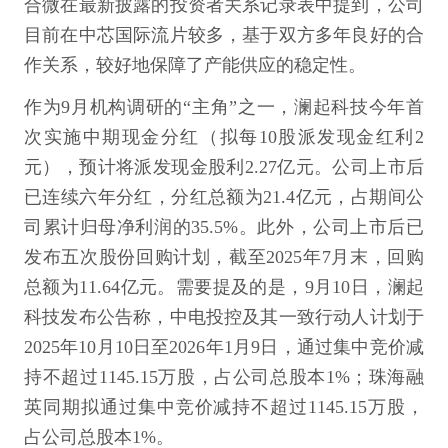
合微在最新披露的投资者关系记录表中提到，公司
目前在中芯国际流片较多，基于双方多年良好的合
作关系，较好地保障了产能供应的稳定性。
作为9月机构调研的“主角”之一，澜起科技今年首
次实施中期现金分红（拟每10股派发现金红利2
元），预计将派发现金股利2.27亿元。公司上市后
已连续六年分红，分红总额为21.4亿元，占期间公
司累计归母净利润的35.5%。此外，公司上市后已
发布五次股份回购计划，截至2025年7月末，回购
总额为11.64亿元。需要提及的是，9月10日，澜起
科技发布公告称，中电投控及其一致行动人计划于
2025年10月10日至2026年1月9日，通过集中竞价减
持不超过1145.15万股，占公司总股本1%；珠海融
英同期拟通过集中竞价减持不超过1145.15万股，
占公司总股本1%。