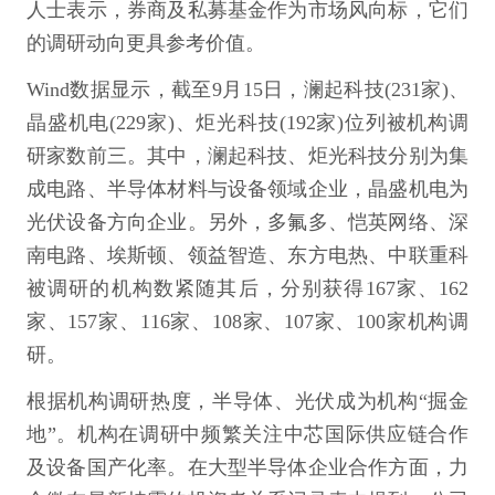
人士表示，券商及私募基金作为市场风向标，它们
的调研动向更具参考价值。
Wind数据显示，截至9月15日，澜起科技(231家)、
晶盛机电(229家)、炬光科技(192家)位列被机构调
研家数前三。其中，澜起科技、炬光科技分别为集
成电路、半导体材料与设备领域企业，晶盛机电为
光伏设备方向企业。另外，多氟多、恺英网络、深
南电路、埃斯顿、领益智造、东方电热、中联重科
被调研的机构数紧随其后，分别获得167家、162
家、157家、116家、108家、107家、100家机构调
研。
根据机构调研热度，半导体、光伏成为机构“掘金
地”。机构在调研中频繁关注中芯国际供应链合作
及设备国产化率。在大型半导体企业合作方面，力