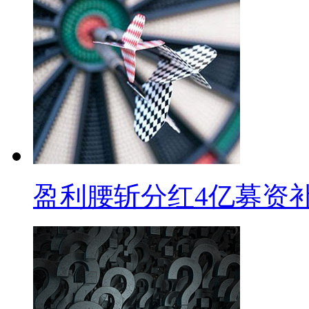
盈利腰斩分红4亿募资