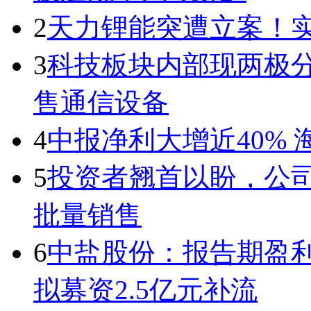
2
天力锂能突遭立案！
3
科技板块内部现两极
售通信设备
4
中报净利大增近40%
5
投资者翘首以盼，公
批量销售
6
中盐股份：报告期盈利
拟募资2.5亿元补流