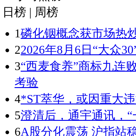
日榜
|
周榜
1
磷化铟概念获市场热炒
2
2026年8月6日“大众3
3
“西麦食养”商标九连
考验
4
*ST萃华，或因重大
5
澄清后，通宇通讯，“
6
A股分化震荡 沪指站稳