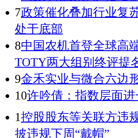
7
政策催化叠加行业复苏
处于底部
8
中国农机首登全球高端
TOTY两大组别终评提
9
金禾实业与微合六边
10
许吟倩：指数层面进
1
控股股东等关联方违规
披违规下周“戴帽”