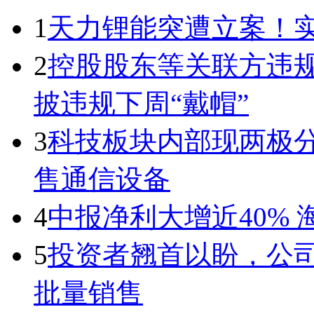
1
天力锂能突遭立案！
2
控股股东等关联方违规
披违规下周“戴帽”
3
科技板块内部现两极
售通信设备
4
中报净利大增近40%
5
投资者翘首以盼，公
批量销售