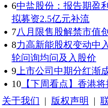
6
中盐股份：报告期盈利
拟募资2.5亿元补流
7
八月限售股解禁市值
8
力高新能股权变动中入
轮问询均问及入股价
9
上市公司中期分红渐成
10
【下周看点】香港将
关于我们
|
版权声明
|