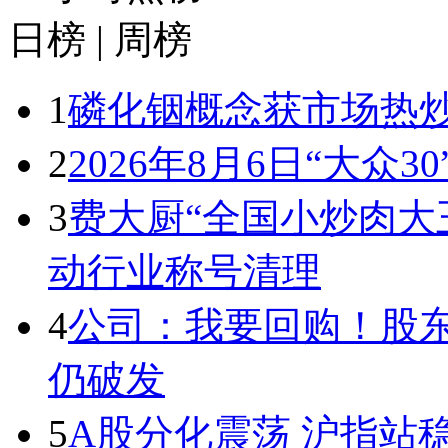
日榜
|
周榜
1
磷化铟概念获市场热炒
2
2026年8月6日“大众3
3
费大厨“全国小炒肉大
动行业称号清理
4
公司：我要回购！股
仍破发
5
A股分化震荡 沪指站稳