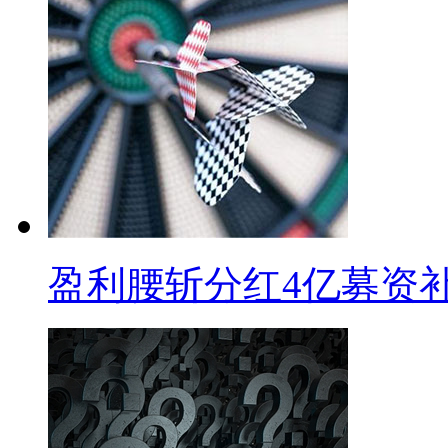
盈利腰斩分红4亿募资