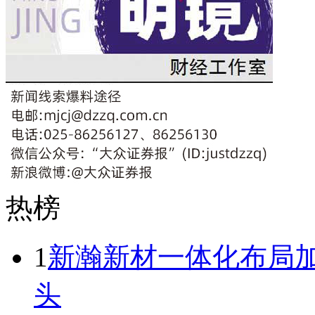
热榜
1
新瀚新材一体化布局加
头