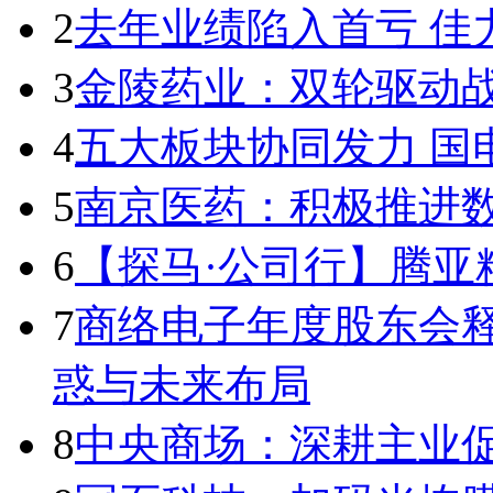
2
去年业绩陷入首亏 佳
3
金陵药业：双轮驱动
4
五大板块协同发力 国电
5
南京医药：积极推进
6
【探马·公司行】腾亚
7
商络电子年度股东会
惑与未来布局
8
中央商场：深耕主业促