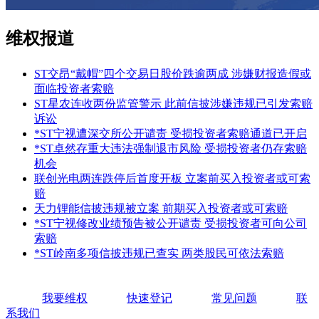
维权报道
ST交昂“戴帽”四个交易日股价跌逾两成 涉嫌财报造假或
面临投资者索赔
ST星农连收两份监管警示 此前信披涉嫌违规已引发索赔
诉讼
*ST宁视遭深交所公开谴责 受损投资者索赔通道已开启
*ST卓然存重大违法强制退市风险 受损投资者仍存索赔
机会
联创光电两连跌停后首度开板 立案前买入投资者或可索
赔
天力锂能信披违规被立案 前期买入投资者或可索赔
*ST宁视修改业绩预告被公开谴责 受损投资者可向公司
索赔
*ST岭南多项信披违规已查实 两类股民可依法索赔
我要维权
快速登记
常见问题
联
系我们