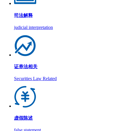
司法解释
judicial interpretation
证券法相关
Securities Law Related
虚假陈述
false statement