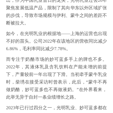
出，作为中国乳业昔日的龙头，光明乳业过去20年
聚焦发展低温产品，限制了其向华东以外区域扩张
的步伐，导致市场规模与伊利、蒙牛之间的差距不
断被拉大。
如今，在光明乳业的根据地——上海的运营也出现
不好的苗头。公司2022年在该地区的营收同比减少
6.86%，毛利率同比减少7.78%。
而专注于奶酪市场的妙可蓝多手上的牌也不多。
2022年，其液体乳及含乳饮料在产能未增的前提
下，产量较前一年出现了下滑。当初牵手蒙牛乳业
时，柴琇在接受采访时曾表示，此后，“蒙牛不再
做奶酪，妙可蓝多也不再做液奶。”在外界看来，
此举无异于自封一条业绩增长之路。
2023年已行过四分之一，光明乳业、妙可蓝多都在