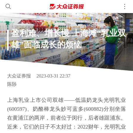
盈利难、增长慢 上海滩“乳业双
雄”面临成长的烦恼
大众证券报
2023-03-31 22:37
陈陟
上海乳业上市公司双雄——低温奶龙头光明乳业
(600597)、奶酪棒龙头妙可蓝多(600882)分别坐落
在黄浦江的两岸，前者位于闵行，后者雄踞浦东。
近来，它们的日子不太好过：2022财年，光明乳业