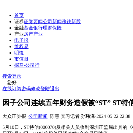
首页
证券
证券要闻
公司新闻
涨跌
新股
金融
基金
银行
理财
保险
产业
房产
产业
电子报
维权易
明镜
市值眼
探马·公司行
搜索
登录
您好：
在线订阅
密码修改
登陆退出
因子公司连续五年财务造假被“ST” ST特
大众证券报
公司新闻
陈慧 实习记者 孙玮泽
·
2024-05-22 22:38
5月10日，ST特信(000070)及相关人员收到深圳证监局