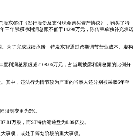
智”)股东签订《发行股份及支付现金购买资产协议》，购买了特
7年三年累积净利润总额不低于14298万元，陈传荣单独补充承诺
报表范围。为了完成业绩承诺，特发东智通过跨期调节营业成本、虚构
，2019年度利润总额虚减2108.06万元，占当期披露利润总额的比例分
款。其中，违法行为情节较为严重的当事人还分别被采取6年至
幅限制变更为5%。
7.81万股，而ST特信流通盘为8.89亿股。
重大事项，或处于筹划阶段的重大事项。