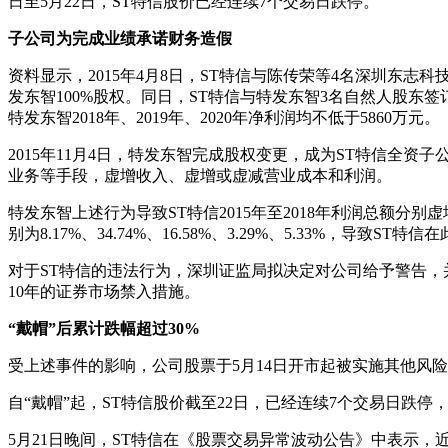
日至5月22日，ST特信股价已经连续7个交易日跌停。
子公司为完成业绩承诺财务造假
资料显示，2015年4月8日，ST特信与陈传荣等4名深圳东
发东智100%股权。同日，ST特信与特发东智3名自然人股东签
特发东智2018年、2019年、2020年净利润均不低于5860万元。
2015年11月4日，特发东智完成股权变更，成为ST特信全资
业务等手段，虚增收入、虚增或虚减营业成本和利润。
特发东智上述行为导致ST特信2015年至2018年利润总额分别虚增103
别为8.17%、34.74%、16.58%、3.29%、5.33%，导致
对于ST特信的违法行为，深圳证监局拟决定对公司给予警告，
10年的证券市场禁入措施。
“戴帽”后累计跌幅超过30%
受上述事件的影响，公司股票于5月14日开市起被实施其他风险
自“戴帽”起，ST特信股价截至22日，已经连续7个交易日跌停，累计
5月21日晚间，ST特信在《股票交易异常波动公告》中表示