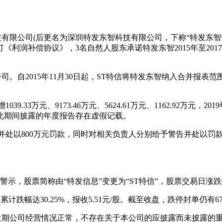
志科技有限公司(后更名为深圳特发东智科技有限公司，下称“特发东
订《利润补偿协议》，3名自然人股东承诺特发东智2015年至201
子公司。自2015年11月30日起，ST特信将特发东智纳入合并
9.33万元、9173.46万元、5624.61万元、1162.92万元
ST特信在此期间披露的年度报告存在虚假记载。
并处以800万元罚款，同时对相关负责人分别给予警告并处以罚
警示，股票简称由“特发信息”变更为“ST特信”，股票交易日涨跌
跌幅达30.25%，报收5.51元/股。截至收盘，跌停封单仍有678
，近期公司经营情况正常，不存在关于本公司的应披露而未披露的