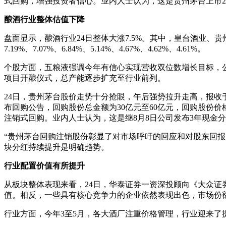
式回购，增强投资者信心。业内人士认为，这是贵州茅台上市
酿酒行业整体估值下降
盘面显示，酿酒行业24日整体大涨7.5%。其中，皇台酒业、贵
7.19%、7.07%、6.84%、5.14%、4.67%、4.62%、4.61%。
个股方面，五粮液强调今年有信心实现营收双位数增长目标，公
项目开酿仪式，总产能逐步扩充至行业前列。
24日，贵州茅台股价走势十分抢眼，午后强势拉升走高，报收于13
布回购公告，回购股份总金额为30亿元至60亿元，回购股份价格
注销式回购。业内人士认为，这是继8月8日公司发布3年现金
“贵州茅台回购注销股份彰显了对市场呼吁的回应和对股东回报
块分红持续提升是明确趋势。
行业配置价值有所提升
从板块整体表现来看，24日，华泰证券一资深投顾向《大众证
值。相反，一些具有核心竞争力的企业依然表现出色，市场份
行业方面，今年3至5月，各大酒厂注重价格管理，行业迎来