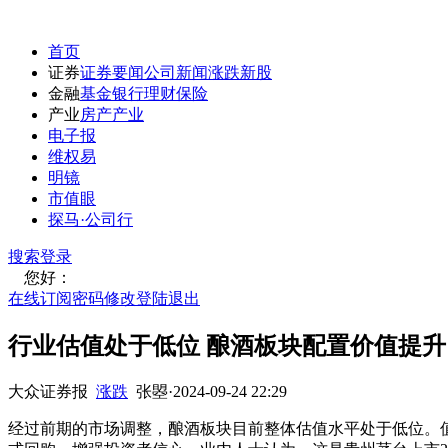
首页
证券
证券要闻
公司新闻
涨跌
新股
金融
基金
银行
理财
保险
产业
房产
产业
电子报
维权易
明镜
市值眼
探马·公司行
搜索
登录
您好：
在线订阅
密码修改
登陆退出
行业估值处于低位 酿酒板块配置价值提升
大众证券报
涨跌
张曌
·
2024-09-24 22:29
经过前期的市场调整，酿酒板块目前整体估值水平处于低位。