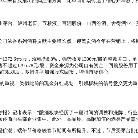
23年来首次推出回购注销方案，此举向市场传递了信心并释放了
州茅台、泸州老窖、五粮液、百润股份、山西汾酒、舍得酒业、燕京啤酒
司浓香系列酒将贡献主要增长点；迎驾贡酒今年在营销上，将针
72.6元/股，涨幅为8.8%，强势收复1300元/股的整数关
不超过1795.78元/股，资金来源为公司自有资金，回购股份
分红规划后，多措并举加强股东回报，增强市场信心。
的重视，类似此前的现金分红规划，引领板块的信号意义更为重
券报》记者表示：“酿酒板块经历了一段时间的调整和洗牌，行
额逐渐向头部企业集中。此外，高品质、高附加值的酒类产品需
了提价潮，端午节价格较春节期间有所提升。不过，节后受茅台批