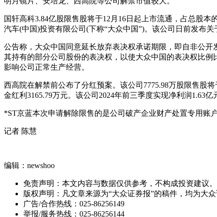
明月镜片、安培龙、西高院等公司解禁市值较大。
国轩高科3.84亿股限售股将于12月16日起上市流通，占总股本
汽车(中国)投资有限公司(下称“大众中国”)。该公司日前发
公告称，大众中国同意延长放弃表决权承诺期限，即自非公开
其持有的部分公司股份的表决权，以使大众中国的表决权比例
影响公司正常生产经营。
西高院在解禁前公布了分红预案。该公司7775.98万股限售股将于
金红利3165.79万元。该公司2024年前三季度实现净利润1.63亿
*ST京蓝本次申请解除限售的是公司破产企业财产处置专用账户所
记者 陈慧
编辑：newshoo
免责声明：本文内容与数据仅供参考，不构成投资建议。
版权声明：凡文章来源为“大众证券报”的稿件，均为大
广告/合作热线：025-86256149
举报/服务热线：025-86256144