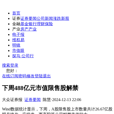
首页
证券
证券要闻
公司新闻
涨跌
新股
金融
基金
银行
理财
保险
产业
房产
产业
电子报
维权易
明镜
市值眼
探马·公司行
搜索
登录
您好：
在线订阅
密码修改
登陆退出
下周488亿元市值限售股解禁
大众证券报
证券要闻
陈慧
·
2024-12-13 22:06
Wind数据统计显示，下周，A股限售股上市数量共计26.67亿