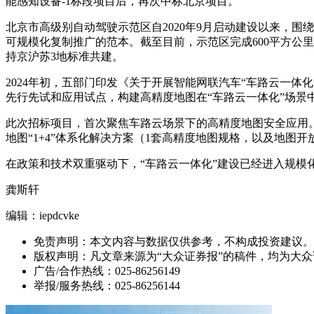
能感知设备-1标段项目后，再次中标北京项目。
北京市高级别自动驾驶示范区自2020年9月启动建设以来，围
可规模化复制推广的范本。截至目前，示范区完成600平方公
持京沪苏3地标准共建。
2024年初，五部门印发《关于开展智能网联汽车“车路云一
先行先试和应用试点，构建高精度地图在“车路云一体化”场景
此次招标项目，首次聚焦车路云场景下的高精度地图安全应用
地图“1+4”体系化解决方案（1套高精度地图规格，以及地
在政策和技术双重驱动下，“车路云一体化”建设已经进入规模化
龚斯轩
编辑：iepdcvke
免责声明：本文内容与数据仅供参考，不构成投资建议。
版权声明：凡文章来源为“大众证券报”的稿件，均为大
广告/合作热线：025-86256149
举报/服务热线：025-86256144