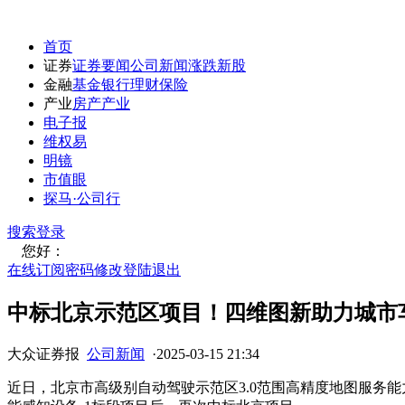
首页
证券
证券要闻
公司新闻
涨跌
新股
金融
基金
银行
理财
保险
产业
房产
产业
电子报
维权易
明镜
市值眼
探马·公司行
搜索
登录
您好：
在线订阅
密码修改
登陆退出
中标北京示范区项目！四维图新助力城市
大众证券报
公司新闻
·
2025-03-15 21:34
近日，北京市高级别自动驾驶示范区3.0范围高精度地图服务能力