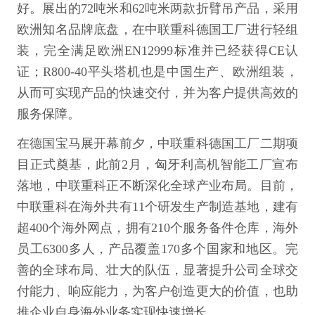
好。展出的72吨米和62吨米两款折臂吊产品，采用
欧洲知名品牌底盘，在中联重科德国工厂进行轻组
装，完全满足欧洲EN12999标准并已经获得CE认
证；R800-40平头塔机也是中国生产、欧洲组装，
从而可实现产品的快速交付，并为客户提供高效的
服务保障。
在德国宝马展开幕前夕，中联重科德国工厂二期项
目正式奠基，此前2月，匈牙利高机智能工厂宣布
落地，中联重科正不断深化全球产业布局。目前，
中联重科在海外共有11个研发生产制造基地，建有
超400个海外网点，拥有210个服务备件仓库，海外
员工6300多人，产品覆盖170多个国家和地区。完
善的全球布局、壮大的队伍，显著提升公司全球交
付能力、响应能力，为客户创造更大的价值，也助
推企业自身海外业务实现快速增长。