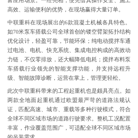
富应用场景。一经亮相，便凭借其操作安全、施工
高效、运输便利的优势，在现场赢得大量订单。
中联重科在现场展出的6款混凝土机械各具特色。
如70米泵车搭载公司全球首创的镂空臂架拓扑结构
优化设计，轻盈可靠，节能环保；纯电动搅拌车通
过电池、电机、快充系统、集成电控构成的高效动
力链，不仅零排放，还大幅降低电耗；搅拌布料泵
车搭载行业领先的智能支撑功能，并支持远程升
级、智能故障诊断，运营在掌上，管理更轻松。
此次中联重科带来的工程起重机也是颇具亮点。如
两款全地面起重机通过欧盟最严苛的道路法规认
证，匹配高速、城市、重载等多种行驶模式，符合
全球不同区域市场的道路行驶要求。整机工况配置
丰富，作业覆盖范围广，可适配全球不同区域市场
的吊装需求。