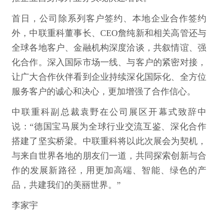
首日，公司除系列客户签约、本地企业合作签约
外，中联重科董事长、CEO詹纯新和相关高管还与
全球各地客户、金融机构深度洽谈，共叙情谊、强
化合作。深入国际市场一线、与客户的紧密对接，
让广大合作伙伴看到企业持续深化国际化、全方位
服务客户的诚心和决心，更加增强了合作信心。
中联重科副总裁袁野在公司展区开幕式致辞中
说：“德国宝马展为全球行业交流互鉴、深化合作
搭建了坚实桥梁。中联重科将以此次展会为契机，
与来自世界各地的朋友们一道，共同探索创新与合
作的发展新路径，用更加高端、智能、绿色的产
品，共建我们的美丽世界。”
李家宇