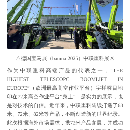
△德国宝马展（bauma 2025）中联重科展区
作为中联重科高端产品的代表之一，“THE
HIGHEST TELESCOPC BOOMLIFT IN
EUROPE”（欧洲最高高空作业平台）字样醒目地
印在72米高空作业平台“身上”，是实力的展示，也
是对技术的自信。近年来，中联重科陆续打造了68
米、72米、82米等产品，不断创造新的世界纪录。
此次根据海外市场需求，携72米产品参展，并成功