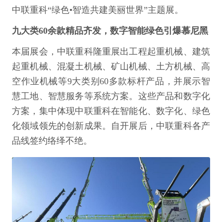
中联重科“绿色•智造共建美丽世界”主题展。
九大类60余款精品齐发，数字智能绿色引爆慕尼黑
本届展会，中联重科隆重展出工程起重机械、建筑
起重机械、混凝土机械、矿山机械、土方机械、高
空作业机械等9大类别60多款标杆产品，并展示智
慧工地、智慧服务等系统方案。这些产品和数字化
方案，集中体现中联重科在智能化、数字化、绿色
化领域领先的创新成果。自开展后，中联重科各产
品线签约络绎不绝。