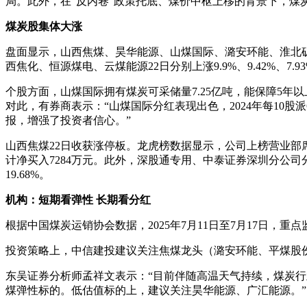
局。此外，在“反内卷”政策托底、煤价中枢上移的背景下，煤
煤炭股集体大涨
盘面显示，山西焦煤、昊华能源、山煤国际、潞安环能、淮北
西焦化、恒源煤电、云煤能源22日分别上涨9.9%、9.42%、7.93%、6.
个股方面，山煤国际拥有煤炭可采储量7.25亿吨，能保障5年以上
对此，有券商表示：“山煤国际分红表现出色，2024年每10股派
报，增强了投资者信心。”
山西焦煤22日收获涨停板。龙虎榜数据显示，公司上榜营业部席位买入
计净买入7284万元。此外，深股通专用、中泰证券深圳分公司分别买
19.68%。
机构：短期看弹性 长期看分红
根据中国煤炭运销协会数据，2025年7月11日至7月17日，重点
投资策略上，中信建投建议关注焦煤龙头（潞安环能、平煤股
东吴证券分析师孟祥文表示：“目前伴随高温天气持续，煤炭
煤弹性标的。低估值标的上，建议关注昊华能源、广汇能源。”