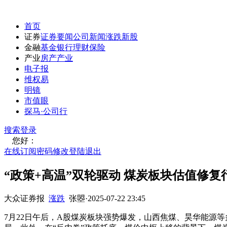
首页
证券
证券要闻
公司新闻
涨跌
新股
金融
基金
银行
理财
保险
产业
房产
产业
电子报
维权易
明镜
市值眼
探马·公司行
搜索
登录
您好：
在线订阅
密码修改
登陆退出
“政策+高温”双轮驱动 煤炭板块估值修复
大众证券报
涨跌
张曌
·
2025-07-22 23:45
7月22日午后，A股煤炭板块强势爆发，山西焦煤、昊华能源