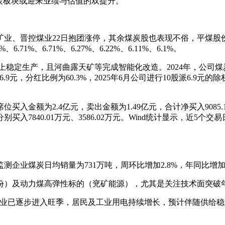
炭板块或迎来业绩与估值的双提升。
矿业、晋控煤业22日抱团涨停，其余煤炭股也表现不俗，平煤股
71%、6.71%、6.27%、6.22%、6.11%、6.1%。
稳定生产，且河曲露天矿等完成智能化改造。2024年，公司煤炭产量
6.9元，分红比例为60.3%，2025年6月公司进行10股派6.
金额为2.4亿元，卖出金额为1.49亿元，合计净买入9085.13
入7840.01万元、3586.02万元。Wind统计显示，近5个交
监测企业煤炭日均销量为731万吨，周环比增加2.8%，年同比增加4
份）及动力煤高弹性标的（兖矿能源），尤其是关注技术面突破
行业已逐步进入旺季，居民及工业用电持续增长，预计伴随供给