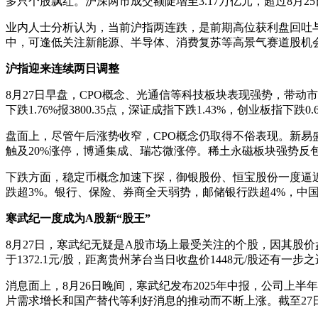
多只个股飘红。沪深两市成交额陡增至3.17万亿元，超过8月25
业内人士分析认为，当前沪指两连跌，是前期高位获利盘回吐
中，可逢低关注新能源、半导体、消费复苏等高景气赛道股机
沪指迎来连续两日调整
8月27日早盘，CPO概念、光通信等科技板块表现强势，带
下跌1.76%报3800.35点，深证成指下跌1.43%，创业板指下
盘面上，尽管午后涨势收窄，CPO概念仍取得不俗表现。新易
触及20%涨停，博通集成、瑞芯微涨停。稀土永磁板块强势反
下跌方面，稳定币概念加速下探，御银股份、恒宝股份一度逼近
跌超3%。银行、保险、券商全天弱势，邮储银行跌超4%，中
寒武纪一度成为A股新“股王”
8月27日，寒武纪无疑是A股市场上最受关注的个股，因其股价盘
于1372.1元/股，距离贵州茅台当日收盘价1448元/股还有一步
消息面上，8月26日晚间，寒武纪发布2025年中报，公司上半年实
片需求增长和国产替代等利好消息的推动而不断上涨。截至27日