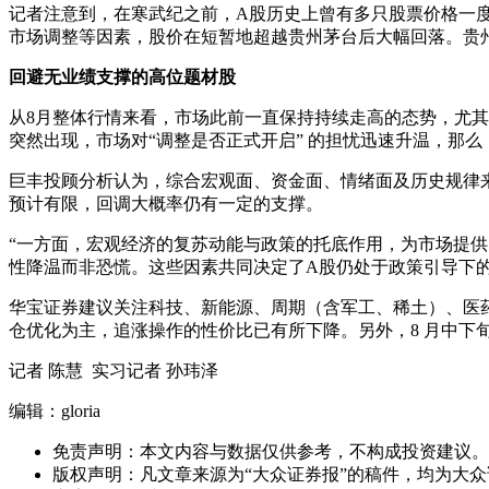
记者注意到，在寒武纪之前，A股历史上曾有多只股票价格一
市场调整等因素，股价在短暂地超越贵州茅台后大幅回落。贵州
回避无业绩支撑的高位题材股
从8月整体行情来看，市场此前一直保持持续走高的态势，尤其
突然出现，市场对“调整是否正式开启” 的担忧迅速升温，那
巨丰投顾分析认为，综合宏观面、资金面、情绪面及历史规律
预计有限，回调大概率仍有一定的支撑。
“一方面，宏观经济的复苏动能与政策的托底作用，为市场提
性降温而非恐慌。这些因素共同决定了A股仍处于政策引导下的
华宝证券建议关注科技、新能源、周期（含军工、稀土）、医
仓优化为主，追涨操作的性价比已有所下降。另外，8 月中下
记者 陈慧 实习记者 孙玮泽
编辑：gloria
免责声明：本文内容与数据仅供参考，不构成投资建议。
版权声明：凡文章来源为“大众证券报”的稿件，均为大