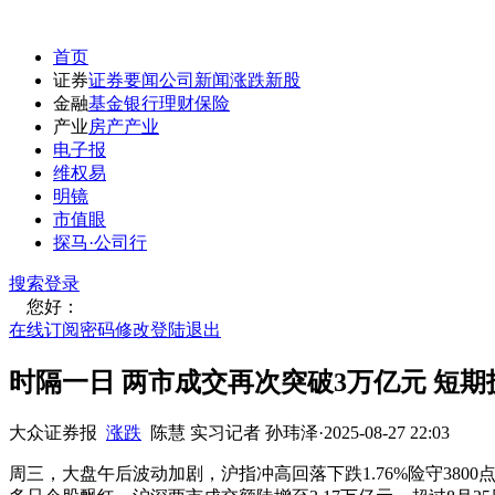
首页
证券
证券要闻
公司新闻
涨跌
新股
金融
基金
银行
理财
保险
产业
房产
产业
电子报
维权易
明镜
市值眼
探马·公司行
搜索
登录
您好：
在线订阅
密码修改
登陆退出
时隔一日 两市成交再次突破3万亿元 短期
大众证券报
涨跌
陈慧 实习记者 孙玮泽
·
2025-08-27 22:03
周三，大盘午后波动加剧，沪指冲高回落下跌1.76%险守38