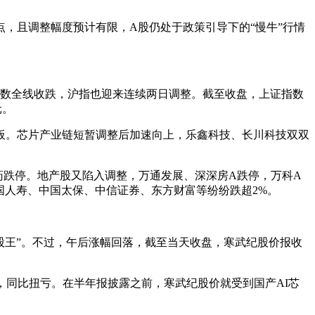
，且调整幅度预计有限，A股仍处于政策引导下的“慢牛”行情
指数全线收跌，沪指也迎来连续两日调整。截至收盘，上证指数
元。
连板。芯片产业链短暂调整后加速向上，乐鑫科技、长川科技双双
药跌停。地产股又陷入调整，万通发展、深深房A跌停，万科A
国人寿、中国太保、中信证券、东方财富等纷纷跌超2%。
的“股王”。不过，午后涨幅回落，截至当天收盘，寒武纪股价报收
38亿元，同比扭亏。在半年报披露之前，寒武纪股价就受到国产AI芯