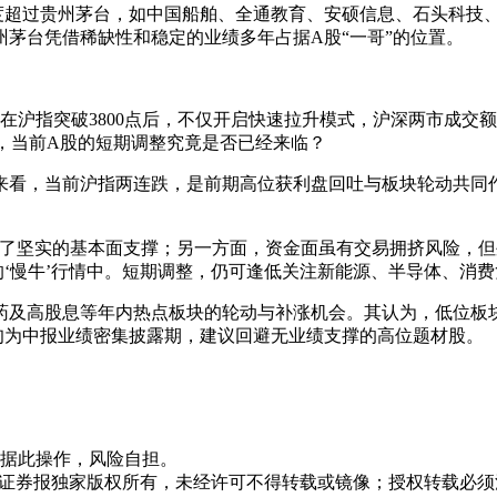
度超过贵州茅台，如中国船舶、全通教育、安硕信息、石头科技
茅台凭借稀缺性和稳定的业绩多年占据A股“一哥”的位置。
在沪指突破3800点后，不仅开启快速拉升模式，沪深两市成交
么，当前A股的短期调整究竟是否已经来临？
来看，当前沪指两连跌，是前期高位获利盘回吐与板块轮动共同
供了坚实的基本面支撑；另一方面，资金面虽有交易拥挤风险，
‘慢牛’行情中。短期调整，仍可逢低关注新能源、半导体、消费
药及高股息等年内热点板块的轮动与补涨机会。其认为，低位板
旬为中报业绩密集披露期，建议回避无业绩支撑的高位题材股。
据此操作，风险自担。
众证券报独家版权所有，未经许可不得转载或镜像；授权转载必须