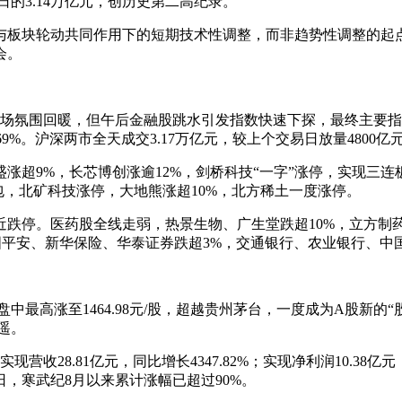
日的3.14万亿元，创历史第二高纪录。
与板块轮动共同作用下的短期技术性调整，而非趋势性调整的起点
会。
动市场氛围回暖，但午后金融股跳水引发指数快速下探，最终主要
跌0.69%。沪深两市全天成交3.17万亿元，较上个交易日放量4800亿
盛涨超9%，长芯博创涨逾12%，剑桥科技“一字”涨停，实现三
包，北矿科技涨停，大地熊涨超10%，北方稀土一度涨停。
跌停。医药股全线走弱，热景生物、广生堂跌超10%，立方制
国平安、新华保险、华泰证券跌超3%，交通银行、农业银行、中
中最高涨至1464.98元/股，超越贵州茅台，一度成为A股新
之遥。
现营收28.81亿元，同比增长4347.82%；实现净利润10.
，寒武纪8月以来累计涨幅已超过90%。