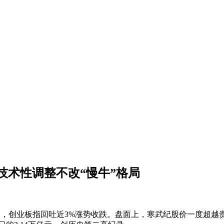
技术性调整不改“慢牛”格局
00点，创业板指回吐近3%涨势收跌。盘面上，寒武纪股价一度超