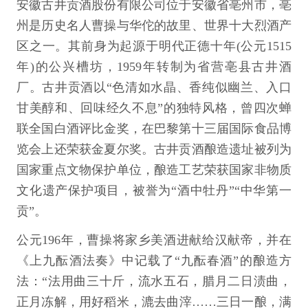
安徽古井贡酒股份有限公司位于安徽省亳州市，亳
州是历史名人曹操与华佗的故里、世界十大烈酒产
区之一。其前身为起源于明代正德十年(公元1515
年)的公兴槽坊，1959年转制为省营亳县古井酒
厂。古井贡酒以“色清如水晶、香纯似幽兰、入口
甘美醇和、回味经久不息”的独特风格，曾四次蝉
联全国白酒评比金奖，在巴黎第十三届国际食品博
览会上还荣获金夏尔奖。古井贡酒酿造遗址被列为
国家重点文物保护单位，酿造工艺荣获国家非物质
文化遗产保护项目，被誉为“酒中牡丹”“中华第一
贡”。
公元196年，曹操将家乡美酒进献给汉献帝，并在
《上九酝酒法奏》中记载了“九酝春酒”的酿造方
法：“法用曲三十斤，流水五石，腊月二日渍曲，
正月冻解，用好稻米，漉去曲滓……三日一酿，满