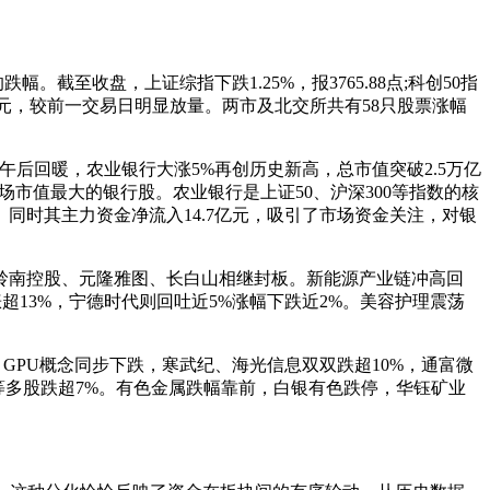
至收盘，上证综指下跌1.25%，报3765.88点;科创50指
额为2.5万亿元，较前一交易日明显放量。两市及北交所共有58只股票涨幅
股午后回暖，农业银行大涨5%再创历史新高，总市值突破2.5万亿
市值最大的银行股。农业银行是上证50、沪深300等指数的核
时其主力资金净流入14.7亿元，吸引了市场资金关注，对银
岭南控股、元隆雅图、长白山相继封板。新能源产业链冲高回
超13%，宁德时代则回吐近5%涨幅下跌近2%。美容护理震荡
。GPU概念同步下跌，寒武纪、海光信息双双跌超10%，通富微
等多股跌超7%。有色金属跌幅靠前，白银有色跌停，华钰矿业