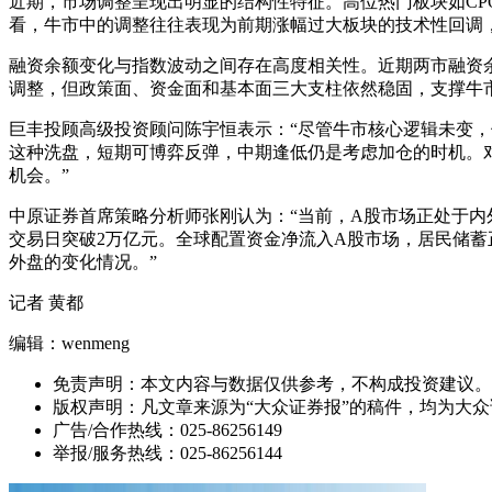
近期，市场调整呈现出明显的结构性特征。高位热门板块如CP
看，牛市中的调整往往表现为前期涨幅过大板块的技术性回调
融资余额变化与指数波动之间存在高度相关性。近期两市融资
调整，但政策面、资金面和基本面三大支柱依然稳固，支撑牛
巨丰投顾高级投资顾问陈宇恒表示：“尽管牛市核心逻辑未变
这种洗盘，短期可博弈反弹，中期逢低仍是考虑加仓的时机。
机会。”
中原证券首席策略分析师张刚认为：“当前，A股市场正处于
交易日突破2万亿元。全球配置资金净流入A股市场，居民储
外盘的变化情况。”
记者 黄都
编辑：wenmeng
免责声明：本文内容与数据仅供参考，不构成投资建议。
版权声明：凡文章来源为“大众证券报”的稿件，均为大
广告/合作热线：025-86256149
举报/服务热线：025-86256144