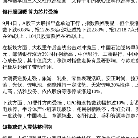
面和基本面三大支柱依然稳固，支撑牛市的核心逻辑依然未变
银行股回暖 算力芯片受挫
9月4日，A股三大股指早盘单边下行，指数跌幅明显，但个股涨跌
数下跌6.08%，报1226.98点;深证成指下跌2.83%，报121
在9%以上，104只股票跌幅在9%以上。
在板块方面，大权重午后全线出击对冲抛压，中国石油逆转早间近5
元，邮储银行涨近3%同样创新高，中信银行、工商银行、中国
心成份股，其市值庞大，涨跌对指数走势有显著影响。存款准备
行板块起到了带动作用。
大消费逆势走强，旅游、乳业、零售表现活跃。安正时尚、拉
落，光伏、锂电池、储能维持一定涨势。天宏锂电30%涨停，上
走高，洁雅股份、依依股份等涨停或涨超10%。
下跌方面，AI硬件方向受挫，CPO概念指数跌幅超过10%，
电跌停。半导体产业链表现疲软，兆易创新跌停，华虹公司、赛
一度跌停，中国稀土、章源钨业、洛阳钼业、盛和资源等跌超7
短期或进入震荡整理期