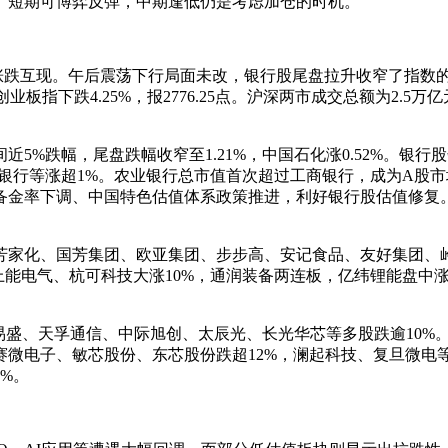
。短期可博弈反弹，中期逢低仍是考虑加仓的时机。
互现。午后震荡下行局面未改，银行股尾盘拉升收窄了指数的跌幅。截
18.7点;创业板指下跌4.25%，报2776.25点。沪深两市成交总
%跌幅，尾盘跌幅收窄至1.21%，中国石化涨0.52%。银行
银行等涨超1%。农业银行总市值首次超过工商银行，成为A股市场
金率下调、中国特色估值体系政策推进，利好银行股估值修复。同
芳家化、国芳集团、欧亚集团、步步高、安记食品、友好集团、
能电气、杭可科技大涨10%，通润装备两连板，亿纬锂能盘中涨
新易盛、天孚通信、中际旭创、太辰光、长光华芯等多股跌逾10%
微电子、敏芯股份、东芯股份跌超12%，澜起科技、复旦微电
%。