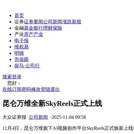
首页
证券
证券要闻
公司新闻
涨跌
新股
金融
基金
银行
理财
保险
产业
房产
产业
电子报
维权易
明镜
市值眼
探马·公司行
搜索
登录
您好：
在线订阅
密码修改
登陆退出
昆仑万维全新SkyReels正式上线
大众证券报
公司新闻
·
2025-11-04 09:58
11月4日，昆仑万维旗下AI视频创作平台SkyReels正式焕