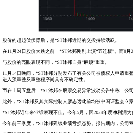
股价的起起伏伏背后，是*ST沐邦近期的交投持续活跃。
在11月24日股价大跌之前，*ST沐邦刚刚上演“五连板”。而8
与股价的亮眼表现不同，*ST沐邦自身“麻烦”重重。
11月14日晚间，*ST沐邦分别发布了有关公司被债权人申请
进入预重整及重整程序尚具有不确定性。
而在上周五盘后，*ST沐邦在股票交易异常波动公告中称，公司
此外，*ST沐邦及其实际控制人廖志远此前均被中国证监会立
*ST沐邦近年来业绩表现不佳。今年5月，因2024年度净利
今年前三季度，*ST沐邦延续业绩亏损态势。报告期内，公司营业收