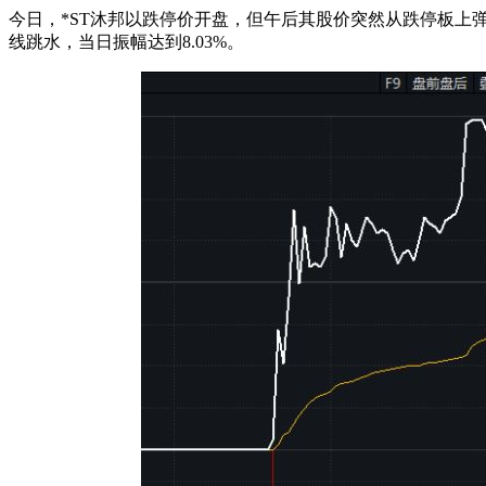
今日，*ST沐邦以跌停价开盘，但午后其股价突然从跌停板上
线跳水，当日振幅达到8.03%。