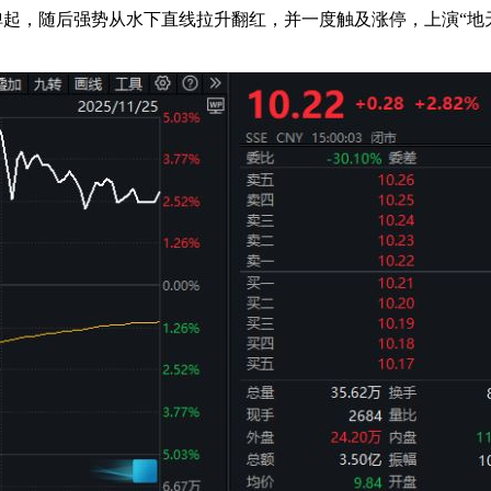
弹起，随后强势从水下直线拉升翻红，并一度触及涨停，上演“地天