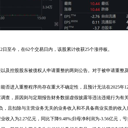
月22日至今，在62个交易日内，该股累计收获25个涨停板。
重整以及控股股东被债权人申请重整的两则公告。对于被申请重整
能否进入重整程序尚存在重大不确定性，且预计无法在2025年1
案调查，原因则与定期报告财务数据虚假披露等违法违规行为有
润为负，且扣除与主营业务无关的业务收入和不具备商业实质的收入
入为2.27亿元，同比下降9.48%;归母净利润为-3.56亿元