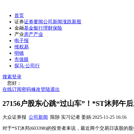
首页
证券
证券要闻
公司新闻
涨跌
新股
金融
基金
银行
理财
保险
产业
房产
产业
电子报
维权易
明镜
市值眼
探马·公司行
搜索
登录
您好：
在线订阅
密码修改
登陆退出
27156户股东心跳“过山车”！*ST沐邦午
大众证券报
公司新闻
陈陟 实习记者 姜娟
·
2025-11-25 16:16
对于*ST沐邦(603398)的投资者来说，最近两个交易日该股