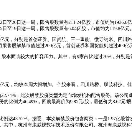
6日这一周，限售股数量有211.24亿股，市值约为1936.6亿元;1
至19日这一周，限售股数量有6.04亿股，市值约为119.8亿元
超过百亿元，分别是首创证券、国货航、三一重能、微导纳米、四
限售股解禁市值超过200亿元，首创证券和国货航则超过400亿
%，股本面临较大的扩容压力。其中，有9家占比超过70%，分
86.6亿元，均较本周大幅增加。个股来看，四川路桥、联芸科技
本的22.74%，此次解禁股份类型为定向增发机构配售股份。该公
份的比例为46.49%，回购最高价为9.85元/股，最低价为8.62
例达48.52%。据悉，本次解禁股份包含两类：一是1.97亿股首发
2个月。其中，杭州海康威视数字技术股份有限公司、杭州海康威视