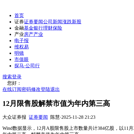
首页
证券
证券要闻
公司新闻
涨跌
新股
金融
基金
银行
理财
保险
产业
房产
产业
电子报
维权易
明镜
市值眼
探马·公司行
搜索
登录
您好：
在线订阅
密码修改
登陆退出
12月限售股解禁市值为年内第三高
大众证券报
证券要闻
陈慧
·
2025-11-28 21:23
Wind数据显示，12月A股限售股上市数量共计384亿股，以11月