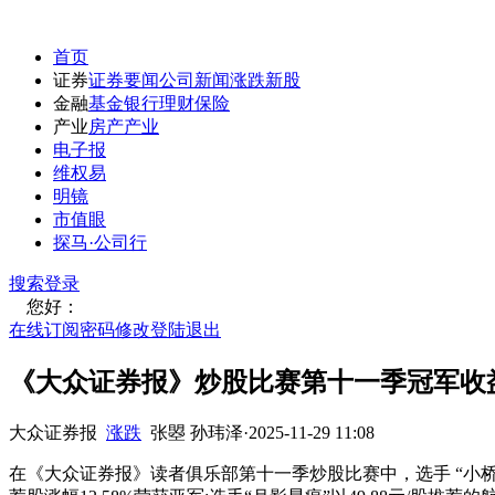
首页
证券
证券要闻
公司新闻
涨跌
新股
金融
基金
银行
理财
保险
产业
房产
产业
电子报
维权易
明镜
市值眼
探马·公司行
搜索
登录
您好：
在线订阅
密码修改
登陆退出
《大众证券报》炒股比赛第十一季冠军收益率
大众证券报
涨跌
张曌 孙玮泽
·
2025-11-29 11:08
在《大众证券报》读者俱乐部第十一季炒股比赛中，选手 “小桥流水”以12.