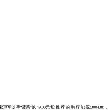
“菠菜”以 49.03元/股 推 荐 的 鹏 辉 能 源(300438)，