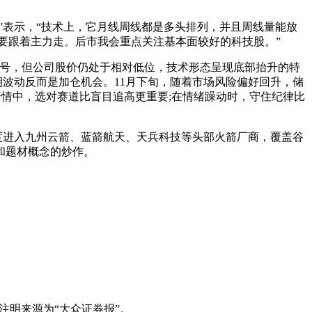
”表示，“技术上，它月线周线都是多头排列，并且周线量能放
然要跟着主力走。后市我会重点关注基本面较好的科技股。”
信号，但公司股价仍处于相对低位，技术形态呈现底部抬升的特
期波动反而是加仓机会。11月下旬，随着市场风险偏好回升，储
行情中，选对赛道比盲目追高更重要;在情绪躁动时，守住纪律比
度进入九州云箭、蓝箭航天、天兵科技等头部火箭厂商，覆盖谷
和题材概念的炒作。
注明来源为“大众证券报”。