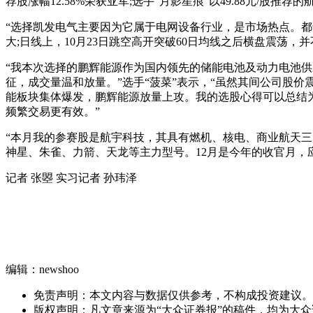
荐股涨幅12.58%荣获亚军;选手“月影星痕”以49.88元/股推荐的航
“选择凯发电气主要因为它属于电网设备行业，是市场热点。都
大;日线上，10月23日跳空高开突破60日均线之后横盘震
“我本次选择的鹏辉能源作为国内领先的储能电池及动力电池
征，成交量温和放量。”选手“菠菜”表示，“虽然其间公司股
能板块集体爆发，鹏辉能源放量上攻。我的选股心得可以总结为
频繁交易更有效。”
“本月我的参赛股是航宇科技，其具有燃机、核电、商业航天三
神星、朱雀、力箭、天龙等主力型号。12月是今年的收官月
记者 张曌 实习记者 孙玮泽
编辑：newshoo
免责声明：本文内容与数据仅供参考，不构成投资建议。
版权声明：凡文章来源为“大众证券报”的稿件，均为大