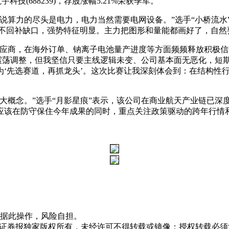
宇科技(688239)，荐股涨幅5.21%荣获季军。
说算力的尽头是电力，电力当然需要电网设备。”选手“小桥流水
荡，并不回补缺口，强势特征明显。主力把图形和量能都画好了，自
供应商，在海外订单、钠离子电池量产进度等方面频频释放积极
价震荡调整，但我坚信只要主线逻辑未变、公司基本面无恶化，短
‘先选赛道，再抓龙头’。这次比赛让我深刻体会到：在结构性
大概念。”选手“月影星痕”表示，该公司在商业航天产业链已深
，应该在防守保住今年成果的同时，重点关注政策驱动的跨年行情
据此操作，风险自担。
众证券报独家版权所有，未经许可不得转载或镜像；授权转载必须