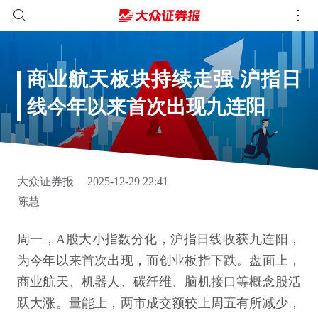
商业航天板块持续走强 沪指日
线今年以来首次出现九连阳
大众证券报
2025-12-29 22:41
陈慧
周一，A股大小指数分化，沪指日线收获九连阳，
为今年以来首次出现，而创业板指下跌。盘面上，
商业航天、机器人、碳纤维、脑机接口等概念股活
跃大涨。量能上，两市成交额较上周五有所减少，