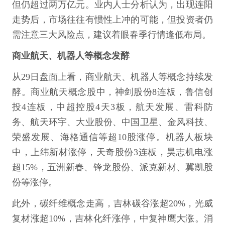
但仍超过两万亿元。业内人士分析认为，出现连阳
走势后，市场往往有惯性上冲的可能，但投资者仍
需注意三大风险点，建议着眼春季行情逢低布局。
商业航天、机器人等概念发酵
从29日盘面上看，商业航天、机器人等概念持续发
酵。商业航天概念股中，神剑股份8连板，鲁信创
投4连板，中超控股4天3板，航天发展、雷科防
务、航天环宇、大业股份、中国卫星、金风科技、
荣盛发展、海格通信等超10股涨停。机器人板块
中，上纬新材涨停，天奇股份3连板，昊志机电涨
超15%，五洲新春、锋龙股份、派克新材、冀凯股
份等涨停。
此外，碳纤维概念走高，吉林碳谷涨超20%，光威
复材涨超10%，吉林化纤涨停，中复神鹰大涨。消