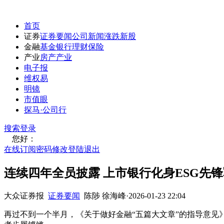
首页
证券
证券要闻
公司新闻
涨跌
新股
金融
基金
银行
理财
保险
产业
房产
产业
电子报
维权易
明镜
市值眼
探马·公司行
搜索
登录
您好：
在线订阅
密码修改
登陆退出
连续四年全员披露 上市银行化身ESG先锋
大众证券报
证券要闻
陈陟 徐海峰
·
2026-01-23 22:04
再过不到一个半月，《关于做好金融“五篇大文章”的指导意