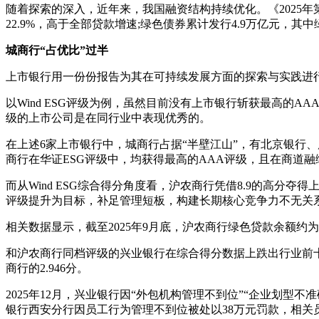
随着探索的深入，近年来，我国融资结构持续优化。《2025年第
22.9%，高于全部贷款增速;绿色债券累计发行4.9万亿元，
城商行“占优比”过半
上市银行用一份份报告为其在可持续发展方面的探索与实践进行
以Wind ESG评级为例，虽然目前没有上市银行斩获最高的
级的上市公司是在同行业中表现优秀的。
在上述6家上市银行中，城商行占据“半壁江山”，有北京银行
商行在华证ESG评级中，均获得最高的AAA评级，且在商道融绿
而从Wind ESG综合得分角度看，沪农商行凭借8.9的高分
评级提升为目标，补足管理短板，构建长期核心竞争力不无关
相关数据显示，截至2025年9月底，沪农商行绿色贷款余额约为643.
和沪农商行同档评级的兴业银行在综合得分数据上跌出行业前十，
商行的2.946分。
2025年12月，兴业银行因“外包机构管理不到位”“企业划型
银行西安分行因员工行为管理不到位被处以38万元罚款，相关