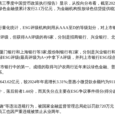
三季度中国货币政策执行报告》显示，从投向分布看，截至2025
其中绿色金融债累计发行2.1万亿元，为金融机构投放绿色信贷提供
量化统计，ESG评级机构则用从AAA至D的等级划分，对上
AAA评级，但获得AA评级的有6家，分别是招商银行、兴业银行
、厦门银行和上海银行等3家;股份制银行有2家，分别是兴业银行
ESG评级(最高评级为A+)中拿下A评级，并列上市银行ESG综
夺得上市银行中的第一。成绩的取得与沪农商行近年来以绿色金融、
系。
62亿元，较2024年年底增长3.31%;普惠小微贷款余额约为911.
落后前者1.44分，而其失分点主要在ESG争议事件得分(得分越
不准确”等违法违规行为，被国家金融监督管理总局处以罚款720万元
员工也因严重违规被禁止从业两年。