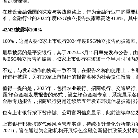
者步履铿锵。
在建设金融强国的探索与实践道路上，作为金融行业中的重要组
准，金融行业的2024年度ESG独立报告披露率高达91.8%。
42/42!披露率100%
100%，这是A股42家上市银行2024年度ESG独立报告的披
最早披露的是平安银行，其于2025年3月15日率先发布公告，由此
度ESG独立报告的披露，42家上市银行在短短一个半月时间内
不过，与发布动作的协调一致不同，在报告名称的使用上，各家上
作进行披露，另有19家上市银行的报告名称为社会责任报告，而
值得一提的是，2025年，包括农业银行、招商银行、交通银行
露/绿色金融发展报告的形式，设立绿色金融专章，系统展示各
金融专题报告，招商银行更是连续第五年发布环境信息披露报
也有上市银行按下暂停键。公司官网信息显示，此前连续单独发布
上市银行积极披露气候风险管理实践，持续提升量化分析能力的背后
2021)，旨在通过为金融机构开展绿色金融创新提供政策支