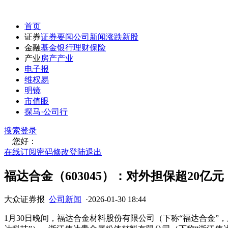
首页
证券
证券要闻
公司新闻
涨跌
新股
金融
基金
银行
理财
保险
产业
房产
产业
电子报
维权易
明镜
市值眼
探马·公司行
搜索
登录
您好：
在线订阅
密码修改
登陆退出
福达合金（603045）：对外担保超20亿元
大众证券报
公司新闻
·
2026-01-30 18:44
1月30日晚间，福达合金材料股份有限公司（下称“福达合金”