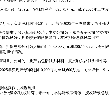
）提供担保，金额合计人民币27,750万元。
14,914.42万元，实现净利润4,893.71万元。截至2025年三
0.57万元；实现净利润143.01万元。截至2025年三季度末，浙江伟达
资金需求，保证其稳健经营，本次公司为下属全资子公司的授信
营情况良好，具备较好的偿债能力，本次担保总体风险可控。
总额分别为人民币145,993.33万元和206,150万元，分
无逾期担保情况。
和销售。公司的主要产品包括触头材料、复层触头及触头组件等
5年实现归母净利润10,000万元至14,600万元，同比增长119.14
据此操作，风险自担。
众证券报独家版权所有，未经许可不得转载或镜像；授权转载必须