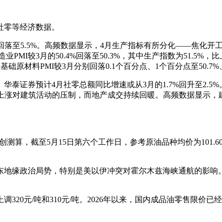
社零等经济数据。
%回落至5.5%。高频数据显示，4月生产指标有所分化——焦化开
业PMI较3月的50.4%回落至50.3%，其中生产指数为51.5%，
基础原材料PMI较3月分别回落0.1个百分点、1个百分点至50.7%、
泰证券预计4月社零总额同比增速或从3月的1.7%回升至2.5
上涨对建筑活动的压制，而地产成交持续回暖。高频数据显示，建筑
测算，截至5月15日第六个工作日，参考原油品种均价为101.60
东地缘政治局势，特别是美以伊冲突对霍尔木兹海峡通航的影响
调320元/吨和310元/吨。2026年以来，国内成品油零售限