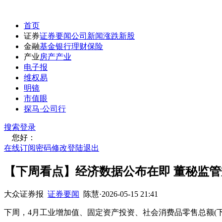
首页
证券
证券要闻
公司新闻
涨跌
新股
金融
基金
银行
理财
保险
产业
房产
产业
电子报
维权易
明镜
市值眼
探马·公司行
搜索
登录
您好：
在线订阅
密码修改
登陆退出
【下周看点】经济数据公布在即 董秘监
大众证券报
证券要闻
陈慧
·
2026-05-15 21:41
下周，4月工业增加值、固定资产投资、社会消费品零售总额(下