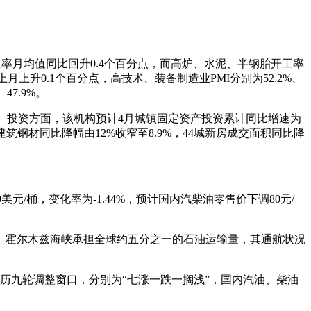
工率月均值同比回升0.4个百分点，而高炉、水泥、半钢胎开工率
比上月上升0.1个百分点，高技术、装备制造业PMI分别为52.2%、
47.9%。
%。投资方面，该机构预计4月城镇固定资产投资累计同比增速为
钢材同比降幅由12%收窄至8.9%，44城新房成交面积同比降
美元/桶，变化率为-1.44%，预计国内汽柴油零售价下调80元/
。霍尔木兹海峡承担全球约五分之一的石油运输量，其通航状况
价已经历九轮调整窗口，分别为“七涨一跌一搁浅”，国内汽油、柴油