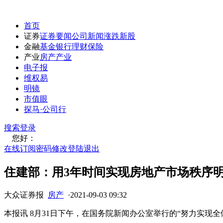
首页
证券
证券要闻
公司新闻
涨跌
新股
金融
基金
银行
理财
保险
产业
房产
产业
电子报
维权易
明镜
市值眼
探马·公司行
搜索
登录
您好：
在线订阅
密码修改
登陆退出
住建部：用3年时间实现房地产市场秩序
大众证券报
房产
·
2021-09-03 09:32
本报讯 8月31日下午，在国务院新闻办公室举行的“努力实现