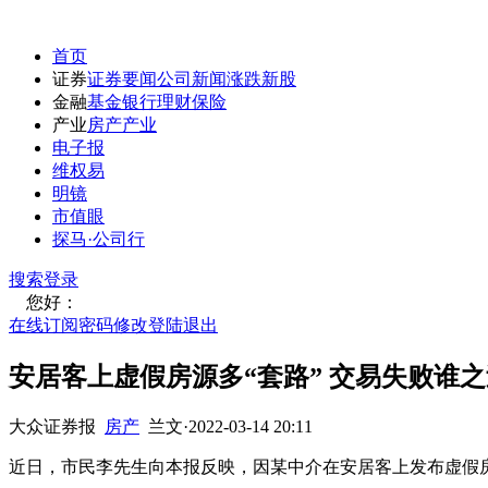
首页
证券
证券要闻
公司新闻
涨跌
新股
金融
基金
银行
理财
保险
产业
房产
产业
电子报
维权易
明镜
市值眼
探马·公司行
搜索
登录
您好：
在线订阅
密码修改
登陆退出
安居客上虚假房源多“套路” 交易失败谁
大众证券报
房产
兰文
·
2022-03-14 20:11
近日，市民李先生向本报反映，因某中介在安居客上发布虚假