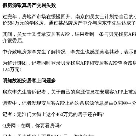
假房源致真房产交易失败
过完年，房地产市场在缓慢回升。南京的吴女士计划给自己的
价584万元的学区房。通过某品牌房产中介与房东李先生达成
其间，吴女士又登录安居客APP，结果看到一条与贝壳找房A
介很委屈。
中介致电房东李先生了解情况，李先生也感觉莫名其妙，表示
为解开谜团，记者同时登录贝壳找房APP和安居客APP查验该房
124万元!
明知故犯安居客上问题多
房东李先生告诉记者，关于自己的房源信息在安居客APP上被
调查中，记者发现安居客APP上的这条房源信息是由Q房网中
记者：定淮门大街上这个460万元的房子还在吗?
Q房网：在啊，你要看房吗?