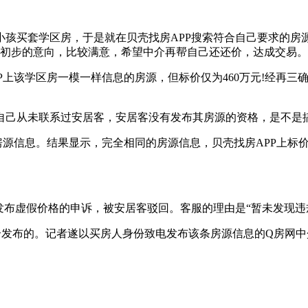
小孩买套学区房，于是就在贝壳找房APP搜索符合自己要求的房
了初步的意向，比较满意，希望中介再帮自己还还价，达成交易。
PP上该学区房一模一样信息的房源，但标价仅为460万元!经再
自己从未联系过安居客，安居客没有发布其房源的资格，是不是搞
源信息。结果显示，完全相同的房源信息，贝壳找房APP上标价为
发布虚假价格的申诉，被安居客驳回。客服的理由是“暂未发现违
介发布的。记者遂以买房人身份致电发布该条房源信息的Q房网中