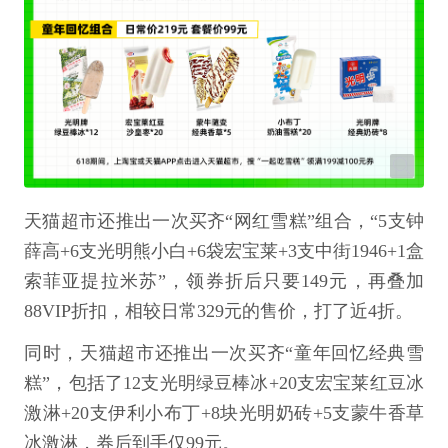
天猫超市还推出一次买齐“网红雪糕”组合，“5支钟
薛高+6支光明熊小白+6袋宏宝莱+3支中街1946+1盒
索菲亚提拉米苏”，领券折后只要149元，再叠加
88VIP折扣，相较日常329元的售价，打了近4折。
同时，天猫超市还推出一次买齐“童年回忆经典雪
糕”，包括了12支光明绿豆棒冰+20支宏宝莱红豆冰
激淋+20支伊利小布丁+8块光明奶砖+5支蒙牛香草
冰激淋，券后到手仅99元。