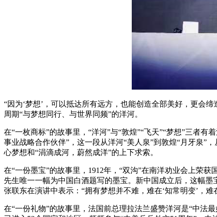
“因为‘梦想’，可以抵达所有远方，也能创造全部美好，更会缔
周期“与梦想同行、与世界同频”的洋河。
在“一枚商标”的故事里，“洋河”与“敦煌”“飞天”“梦想”三
事业战略合作伙伴”，这一段从洋河“美人泉”到敦煌“月牙泉”，
心梦想和“涓滴成河，蔚然成洋”的上下求索。
在“一份墨宝”的故事里，1912年，“双沟”在南洋劝业会上
先生唯一一幅为中国白酒题写的墨宝。新中国成立后，这幅墨
张联东在演讲中表示：“拥有梦想并不难，难在‘知常明变’，难在
在“一份礼物”的故事里，法国前总理拉法兰盛赞洋河是“中法最