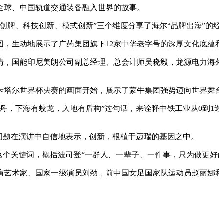
全球、中国轨道交通装备融入世界的故事。
创牌、科技创新、模式创新”三个维度分享了海尔“品牌出海”的
图，生动地展示了广药集团旗下12家中华老字号的深厚文化底蕴
清，国能印尼美朗公司副总经理、总会计师吴晓毅，龙源电力海外
卡塔尔世界杯决赛的画面开始，展示了蒙牛集团强势迈向世界舞
，下海有蛟龙，入地有盾构”这句话，来诠释中铁工业从0到1造
问题在演讲中自信地表示，创新，根植于迈瑞的基因之中。
这个关键词，概括波司登“一群人、一辈子、一件事，只为做更好
演艺术家、国家一级演员刘劲，前中国女足国家队运动员赵丽娜