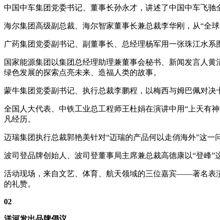
中国中车集团党委书记、董事长孙永才，讲述了中国中车飞驰
海尔集团高级副总裁、海尔智家董事长兼总裁李华刚，从“全球
广药集团党委副书记、副董事长、总经理杨军用一张珠江水系
国家能源集团以集团总经理助理兼董事会秘书、新闻发言人黄
绿色发展的探索点亮未来、造福人类的故事。
蒙牛集团党委副书记、执行总裁李鹏程，以梅西与姆巴佩对决
全国人大代表、中铁工业总工程师王杜娟在演讲中用“上天有神舟
凡经历。
迈瑞集团执行总裁郭艳美针对“迈瑞的产品何以走俏海外”这一
波司登品牌创始人、波司登董事局主席兼总裁高德康以“登峰”
活动现场，来自文艺、体育、航天领域的三位嘉宾——著名表
的礼赞。
02
洋河发出品牌倡议