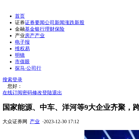
首页
证券
证券要闻
公司新闻
涨跌
新股
金融
基金
银行
理财
保险
产业
房产
产业
电子报
维权易
明镜
市值眼
探马·公司行
搜索
登录
您好：
在线订阅
密码修改
登陆退出
国家能源、中车、洋河等9大企业齐聚，
大众证券网
产业
·
2023-12-30 17:12