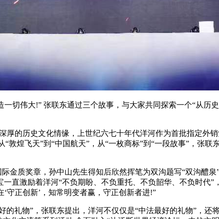
造一切伟大!” 张联东通过三个故事，与大家共同探索一个“从
者有着深厚的历史文化情缘，上世纪六七十年代洋河作为首批指定外销
从“敦煌飞天”到“中国航天”，从“一枚商标”到“一段故事”，张
荣获国际金质奖章，孙中山先生得知后欣然挥笔为双沟题写“双沟醴
宝一直激励着洋河“不负期盼、不负重托、不负韶华、不负时代”
‘守正创新’，知常明变者赢，守正创新者进!”
好的礼物”，张联东提出，洋河不仅仅是“中法最好的礼物”，还