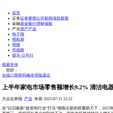
首页
证券
证券要闻
公司新闻
涨跌
新股
金融
基金
银行
理财
保险
产业
房产
产业
电子报
维权易
明镜
市值眼
探马·公司行
搜索
登录
您好：
在线订阅
密码修改
登陆退出
上半年家电市场零售额增长9.2% 清洁电
大众证券报
产业
朱蓉
·
2025-07-31 22:32
在“以旧换新”政策和行业“打法”推陈出新的双重助力下，202