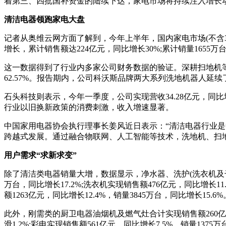
着第三、四批国补资金的陆续下达，家电市场将持续注入增长
清洁电器领跑家电大盘
记者从奥维云网方面了解到，今年上半年，国内家电市场(不含3
增长，累计销售额达224亿元，同比增长30%;累计销量1655万台
这一数据得到了行业内多家公司财务数据的验证。深耕扫地机等服务
62.57%。报告期内，公司科沃斯品牌两大系列洗地机器人延
石头科技则表示，今年一季度，公司实现营收34.28亿元，同
行业以旧换新政策的消费刺激，收入增速显著。
中国家用电器协会执行理事长姜风近日表示：“清洁电器行业
跨越式发展。通过融合物联网、人工智能等技术，洗地机、扫
用户需求“求新求变”
除了清洁类电器销量大增，数据显示，净水器、洗护(洗衣机及干
万台，同比增长17.2%;洗衣机实现销售额476亿元，同比增长11.
额1263亿元，同比增长12.4%，销量3845万台，同比增长15.6%
此外，刚需类的厨卫电器油烟机及燃气灶合计实现销售额260亿元，
滑1.2%;彩电实现销售额561亿元，同比增长7.5%，销量1375万