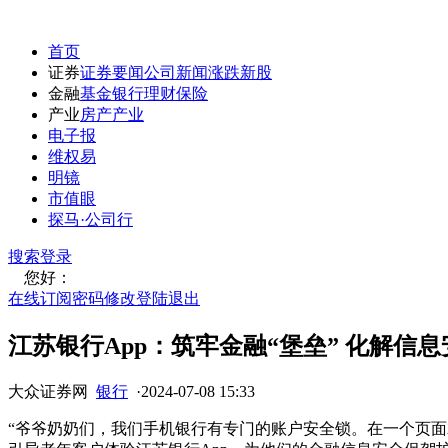
首页
证券
证券要闻
公司新闻
涨跌
新股
金融
基金
银行
理财
保险
产业
房产
产业
电子报
维权易
明镜
市值眼
探马·公司行
搜索
登录
您好：
在线订阅
密码修改
登陆退出
江苏银行App：筑牢金融“堡垒” 化解信息
大众证券网
银行
·
2024-07-08 15:33
“爷爷奶奶们，我们手机银行有专门的账户安全锁。在一个页