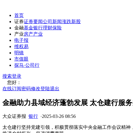
首页
证券
证券要闻
公司新闻
涨跌
新股
金融
基金
银行
理财
保险
产业
房产
产业
电子报
维权易
明镜
市值眼
探马·公司行
搜索
登录
您好：
在线订阅
密码修改
登陆退出
金融助力县域经济蓬勃发展 太仓建行服
大众证券报
银行
·
2025-03-26 08:56
太仓建行坚持党建引领，积极贯彻落实中央金融工作会议精神，