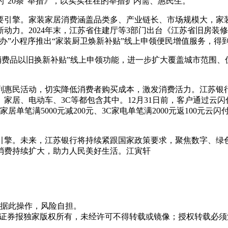
“20条”举措》，以实实在在的举措扩内需、惠民生。
要引擎。家装家居消费涵盖品类多、产业链长、市场规模大，家
动力。2024年末，江苏省住建厅等3部门出台《江苏省旧房装
办”小程序推出“家装厨卫焕新补贴”线上申领便民增值服务，得
江苏消费品以旧换新补贴”线上申领功能，进一步扩大覆盖城市范围
列惠民活动，切实降低消费者购买成本，激发消费活力。江苏银
家居、电动车、3C等都包含其中。12月31日前，客户通过云闪
家居单笔满5000元减200元、3C家电单笔满2000元返100
引擎。未来，江苏银行将持续紧跟国家政策要求，聚焦数字、绿
消费持续扩大，助力人民美好生活。江寅轩
据此操作，风险自担。
众证券报独家版权所有，未经许可不得转载或镜像；授权转载必须