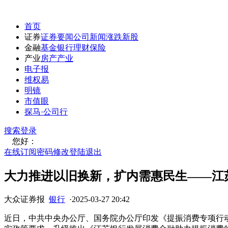
首页
证券
证券要闻
公司新闻
涨跌
新股
金融
基金
银行
理财
保险
产业
房产
产业
电子报
维权易
明镜
市值眼
探马·公司行
搜索
登录
您好：
在线订阅
密码修改
登陆退出
大力推进以旧换新，扩内需惠民生——江
大众证券报
银行
·
2025-03-27 20:42
近日，中共中央办公厅、国务院办公厅印发《提振消费专项行