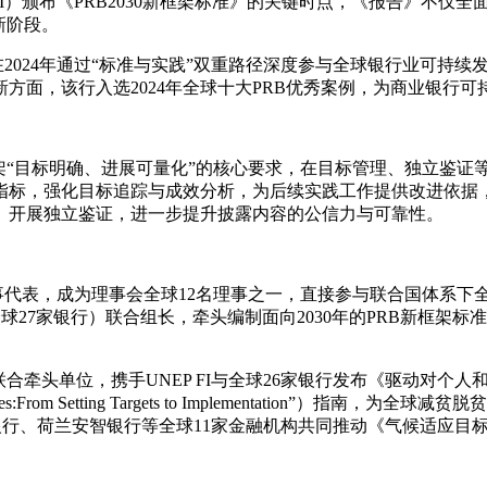
FI）颁布《PRB2030新框架标准》的关键时点，《报告》不
新阶段。
在2024年通过“标准与实践”双重路径深度参与全球银行业可持续
面，该行入选2024年全球十大PRB优秀案例，为商业银行可
新框架“目标明确、进展可量化”的核心要求，在目标管理、独立鉴证
标，强化目标追踪与成效分析，为后续实践工作提供改进依据，全
）开展独立鉴证，进一步提升披露内容的公信力与可靠性。
地区理事代表，成为理事会全球12名理事之一，直接参与联合国体
（汇聚全球27家银行）联合组长，牵头编制面向2030年的PRB新框
合牵头单位，携手UNEP FI与全球26家银行发布《驱动对个人和
iduals and Businesses:From Setting Targets to Impl
渣打银行、荷兰安智银行等全球11家金融机构共同推动《气候适应