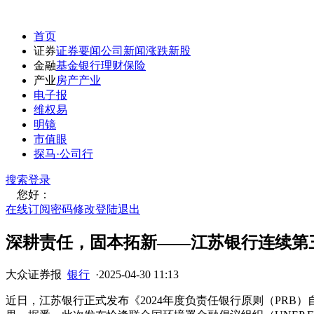
首页
证券
证券要闻
公司新闻
涨跌
新股
金融
基金
银行
理财
保险
产业
房产
产业
电子报
维权易
明镜
市值眼
探马·公司行
搜索
登录
您好：
在线订阅
密码修改
登陆退出
深耕责任，固本拓新——江苏银行连续第
大众证券报
银行
·
2025-04-30 11:13
近日，江苏银行正式发布《2024年度负责任银行原则（PR