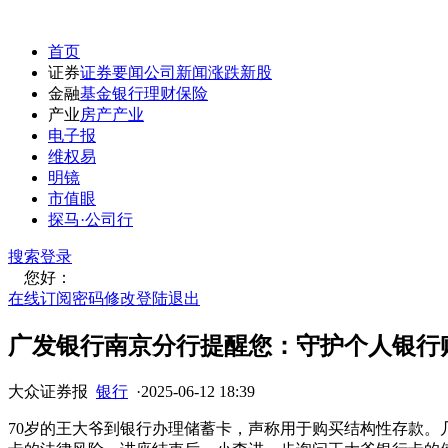
首页
证券
证券要闻
公司新闻
涨跌
新股
金融
基金
银行
理财
保险
产业
房产
产业
电子报
维权易
明镜
市值眼
探马·公司行
搜索
登录
您好：
在线订阅
密码修改
登陆退出
广发银行南京分行提醒您：守护个人银行
大众证券报
银行
·
2025-06-12 18:39
70岁的王大爷到银行办理储蓄卡，声称用于购买结构性存款