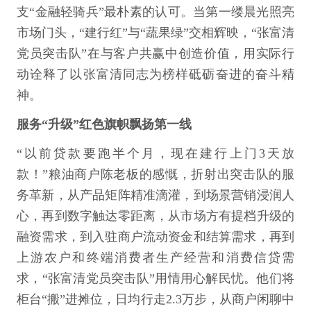
支“金融轻骑兵”最朴素的认可。当第一缕晨光照亮
市场门头，“建行红”与“蔬果绿”交相辉映，“张富清
党员突击队”在与客户共赢中创造价值，用实际行
动诠释了以张富清同志为榜样砥砺奋进的奋斗精
神。
服务“升级”红色旗帜飘扬第一线
“以前贷款要跑半个月，现在建行上门3天放
款！”粮油商户陈老板的感慨，折射出突击队的服
务革新，从产品矩阵精准滴灌，到场景营销浸润人
心，再到数字触达零距离，从市场方有提档升级的
融资需求，到入驻商户流动资金和结算需求，再到
上游农户和终端消费者生产经营和消费信贷需
求，“张富清党员突击队”用情用心解民忧。他们将
柜台“搬”进摊位，日均行走2.3万步，从商户闲聊中