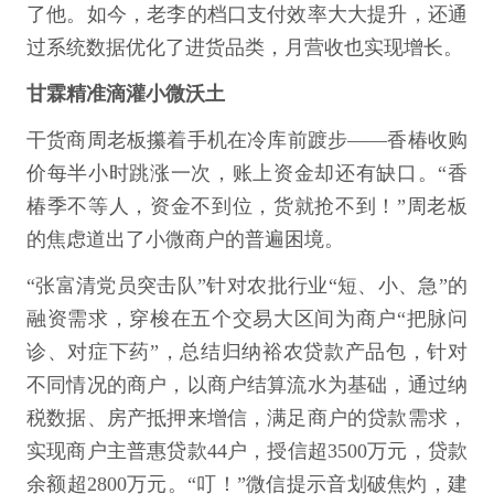
了他。如今，老李的档口支付效率大大提升，还通
过系统数据优化了进货品类，月营收也实现增长。
甘霖精准滴灌小微沃土
干货商周老板攥着手机在冷库前踱步——香椿收购
价每半小时跳涨一次，账上资金却还有缺口。“香
椿季不等人，资金不到位，货就抢不到！”周老板
的焦虑道出了小微商户的普遍困境。
“张富清党员突击队”针对农批行业“短、小、急”的
融资需求，穿梭在五个交易大区间为商户“把脉问
诊、对症下药”，总结归纳裕农贷款产品包，针对
不同情况的商户，以商户结算流水为基础，通过纳
税数据、房产抵押来增信，满足商户的贷款需求，
实现商户主普惠贷款44户，授信超3500万元，贷款
余额超2800万元。“叮！”微信提示音划破焦灼，建