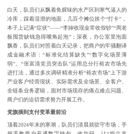
白天，队员们从飘着鱼腥味的水产区到寒气逼人的
冷库，踩着湿滑的地面，几百个摊位挨个“打卡”，
本子上记满“症状”——“李婶收现金常收假钞”“周老
板囤货缺钱急得嘴角起泡”；深夜，办公室里泡面
飘香，队员们对照着白天记录，把商户的牢骚翻译
成金融术语：“标准化结算缺失”“数字化场景薄
弱”。“张富清党员突击队”运用总分行裕农市场先
进打法，通过多次调研精准分析“裕农市场”上下游
产业客户经营现状、实际需求及全场景、全客户、
全链条业务逻辑，面对市场现存的痛点难点问题、
商户们的迫切需求努力开展工作。
党旗插到支付变革最前沿
顶着2024年末的寒潮，队员们清晨就驻守市场，手
把手教商户开通数字钱包、收款码，让“指尖支