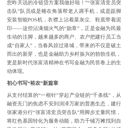
您昨天说的冷链贷方案我做好啦！”“张富清党员突
击队”队员或是蜷在角落帮老人调手机，或是踮脚
安装智能POS机，衣襟上沾着菜灰尘、鞋底带着泥
印——这些沾满烟火气的“勋章”，正是金融为民最
生动的注脚，越来越多的商户、农户把建行员工当
成“自家人”，当春风掠过港城，带来的不仅是破土
而出的新芽，也是金融助力乡村振兴的勃勃生机，
更是新时代张富清精神在书写金融为民答卷上的生
动体现。
初心书写“裕农”新篇章
从支付结算的“一根针”穿起产业链的“千条线”，从
融资无门的焦虑不安到润泽万家的普惠生态，建行
张家港分行“张富清党员突击队”用脚步丈量民情，
将红色基因转化为服务动能，助力千铺万摊找到自