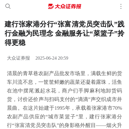
建行张家港分行“张富清党员突击队”践
行金融为民理念 金融服务让“菜篮子”拎
得更稳
大众证券报
2025-06-24 20:59
清晨的青草巷农副产品批发市场里，满载生鲜的货
车川流不息，一筐筐鲜嫩的蔬菜还凝着露珠，活鱼
在池中摆尾溅起水花，商户们手脚麻利地卸货码
货，讨价还价声与扫码支付的“滴滴”声交织成市井
晨曲。在这片始建于1995年，承载着张家港市70%
农副产品供应的“城市菜篮子”里，建行张家港分
行“张富清党员突击队”的身影格外醒目——烟火升