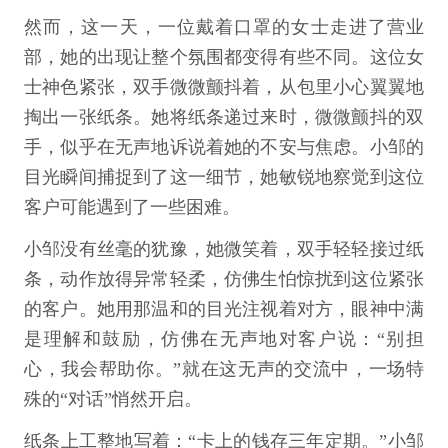
然而，这一天，一位戴着口罩的女士走进了营业
部，她的出现让整个氛围都变得有些不同。这位女
士神色紧张，双手微微颤抖着，从包里小心翼翼地
掏出一张纸条。她将纸条递过来时，微微颤抖的双
手，似乎在无声地诉说着她的不安与焦虑。小邹的
目光瞬间捕捉到了这一细节，她敏锐地察觉到这位
客户可能遇到了一些困难。
小邹没有丝毫的犹豫，她微笑着，双手轻轻接过纸
条，动作放得异常轻柔，仿佛生怕惊扰到这位紧张
的客户。她用那温和的目光注视着对方，眼神中满
是理解和鼓励，仿佛在无声地对客户说：“别担
心，我会帮助你。”就在这无声的交流中，一场特
殊的“对话”悄然开启。
纸条上工整地写着：“卡上的钱存三年定期。”小邹