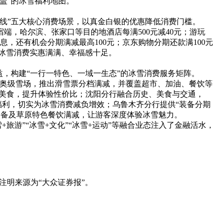
盖”的冰雪福利地图。
线”五大核心消费场景，以真金白银的优惠降低消费门槛。
宿端，哈尔滨、张家口等目的地酒店每满500元减40元；游玩
，还有机会分期满减最高100元；京东购物分期还款满100元
，让冰雪消费实惠满满、幸福感十足。
，构建“一行一特色、一域一生态”的冰雪消费服务矩阵。
冬奥级雪场，推出滑雪票分档满减，并覆盖超市、加油、餐饮等
域美食，提升体验性价比；沈阳分行融合历史、美食与交通，
福利，切实为冰雪消费减负增效；乌鲁木齐分行提供“装备分期
、装备及草原特色餐饮满减，让游客深度体验冰雪魅力。
旅游”“冰雪+文化”“冰雪+运动”等融合业态注入了金融活水，
注明来源为“大众证券报”。