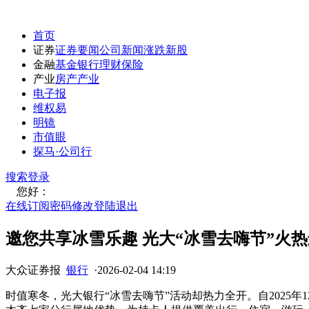
首页
证券
证券要闻
公司新闻
涨跌
新股
金融
基金
银行
理财
保险
产业
房产
产业
电子报
维权易
明镜
市值眼
探马·公司行
搜索
登录
您好：
在线订阅
密码修改
登陆退出
邀您共享冰雪乐趣 光大“冰雪去嗨节”火
大众证券报
银行
·
2026-02-04 14:19
时值寒冬，光大银行“冰雪去嗨节”活动却热力全开。自2025