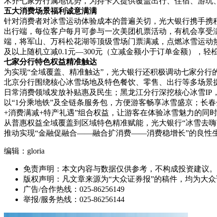
木齐七家分行属地优势，为持卡人提供覆盖出行、住宿、游玩
五大消费场景福利诚意满满
针对消费者对冰雪运动体验成本的普遍关切，光大银行携手携
出行端，每位客户每月可参与一次美团机票活动，有机会享受满40
端，将军山、万科松花湖等顶级雪场门票满减，点燃冰雪运动热情
及以上随机立减0.1元—300元（立减金额小于订单金额），轻
七家分行特色权益精准触达
为实现“全域覆盖、精准触达”，光大银行还积极调动七家分行
北京分行围绕核心冰雪场地及特色餐饮、零售、出行等多场景提
日常消费领域发放补贴惠及民生；黑龙江分行深挖核心冰雪IP
以“1分乘地铁”及全链条服务包，方便游客畅享冰雪盛京；长
+消费满减+特产礼遇”组合权益，让游客在体验冰雪魅力的同时
从普惠权益全域覆盖到区域特色精准赋能，光大银行“冰雪去嗨节
推动实现“金融促融合——融合扩消费——消费稳增长”的良性生
编辑：gloria
免责声明：本文内容与数据仅供参考，不构成投资建议。
版权声明：凡文章来源为“大众证券报”的稿件，均为大
广告/合作热线：025-86256149
举报/服务热线：025-86256144