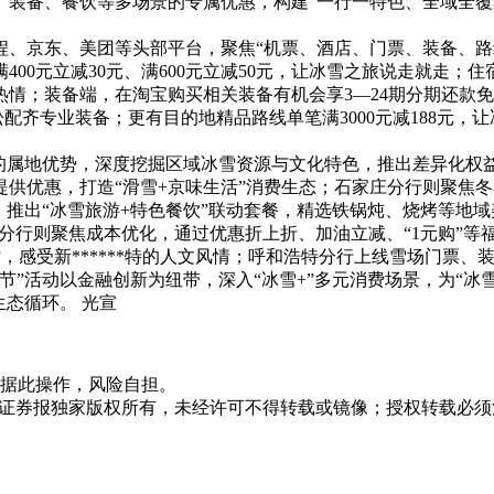
、装备、餐饮等多场景的专属优惠，构建“一行一特色、全域全覆
程、京东、美团等头部平台，聚焦“机票、酒店、门票、装备、路
0元立减30元、满600元立减50元，让冰雪之旅说走就走；住
；装备端，在淘宝购买相关装备有机会享3—24期分期还款免息
松配齐专业装备；更有目的地精品路线单笔满3000元减188元
的属地优势，深度挖掘区域冰雪资源与文化特色，推出差异化权益
供优惠，打造“滑雪+京味生活”消费生态；石家庄分行则聚焦
，推出“冰雪旅游+特色餐饮”联动套餐，精选铁锅炖、烧烤等地
春分行则聚焦成本优化，通过优惠折上折、加油立减、“1元购”等
，感受新******特的人文风情；呼和浩特分行上线雪场门票
”活动以金融创新为纽带，深入“冰雪+”多元消费场景，为“冰雪+
态循环。 光宣
据此操作，风险自担。
众证券报独家版权所有，未经许可不得转载或镜像；授权转载必须