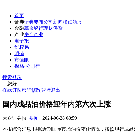
首页
证券
证券要闻
公司新闻
涨跌
新股
金融
基金
银行
理财
保险
产业
房产
产业
电子报
维权易
明镜
市值眼
探马·公司行
搜索
登录
您好：
在线订阅
密码修改
登陆退出
国内成品油价格迎年内第六次上涨
大众证券报
要闻
·
2024-06-28 08:59
本报综合消息 根据近期国际市场油价变化情况，按照现行成品油价格